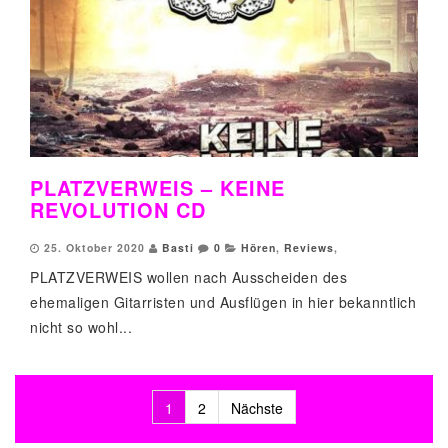
PLATZVERWEIS – KEINE
REVOLUTION CD
25. Oktober 2020
Basti
0
Hören
,
Reviews
,
PLATZVERWEIS wollen nach Ausscheiden des
ehemaligen Gitarristen und Ausflügen in hier bekanntlich
nicht so wohl...
1
2
Nächste
Beitragsnavigation