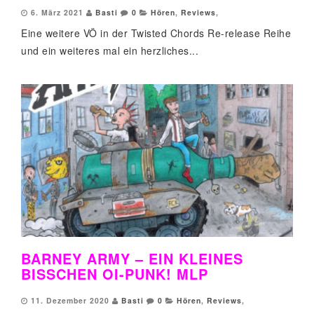
6. März 2021
Basti
0
Hören
,
Reviews
,
Eine weitere VÖ in der Twisted Chords Re-release Reihe
und ein weiteres mal ein herzliches...
BARNEY ARMY – EIN KLEINES
BISSCHEN OI-PUNK! MLP
11. Dezember 2020
Basti
0
Hören
,
Reviews
,