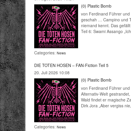
(0)
Plastic Bomb
von Ferdinand Führer und
geschah … Campino und Til 
niemand kennt. Das gefällt
Teil 6: Swami Assango „Ich
Categories:
News
DIE TOTEN HOSEN – FAN-Fiction Teil 5
20. Juli 2026 10:08
(0)
Plastic Bomb
von Ferdinand Führer und 
Alternativ-Welt gestrandet
Wald findet er magische Zau
Dirk Jora „Aber vergiss ni
Categories:
News