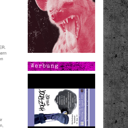
IER.
gern
en
Werbung
ür
n,