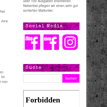
über 100 Ausgaben erschienen.
Nebenbei pflegen wir einen sehr gut
sortierten Mailorder.
sher
 Jora.
Social Media
Suche
ren
Suchen nach:
. Im
ch von