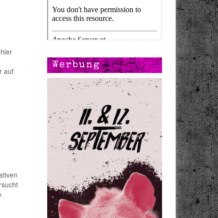
hler
Werbung
r auf
ativen
rsucht
e