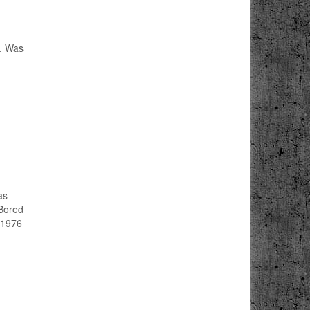
g. Was
as
„Bored
 1976