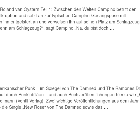
Roland van Oystern Teil 1: Zwischen den Welten Campino betritt den
ikrophon und setzt an zur typischen Campino-Gesangspose mit
n ihn entgeistert an und verweisen ihn auf seinen Platz am Schlagzeu
h denn am Schlagzeug?“, sagt Campino.„Na, du bist doch
…
amerikanischer Punk – im Spiegel von The Damned und The Ramones D
net durch Punkjubiläen – und auch Buchveröffentlichungen hierzu wie 
lmann (Ventil Verlag). Zwei wichtige Veröffentlichungen aus dem Jahr
 – die Single „New Rose“ von The Damned sowie das
…