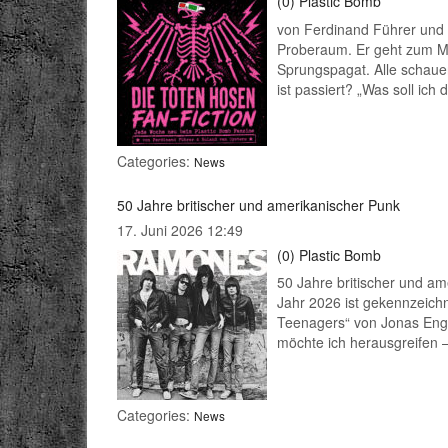
(0)
Plastic Bomb
von Ferdinand Führer und 
Proberaum. Er geht zum M
Sprungspagat. Alle schaue
ist passiert? „Was soll ic
Categories:
News
50 Jahre britischer und amerikanischer Punk
17. Juni 2026 12:49
(0)
Plastic Bomb
50 Jahre britischer und 
Jahr 2026 ist gekennzeich
Teenagers“ von Jonas Enge
möchte ich herausgreifen
Categories:
News