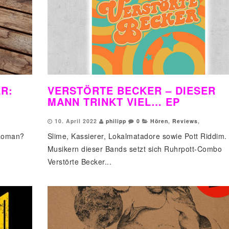
R:
VERSTÖRTE BECKER – DIESER
MANN TRINKT VIEL… EP
10. April 2022
philipp
0
Hören
,
Reviews
,
 Roman?
Slime, Kassierer, Lokalmatadore sowie Pott Riddim.
.
Musikern dieser Bands setzt sich Ruhrpott-Combo
Verstörte Becker...