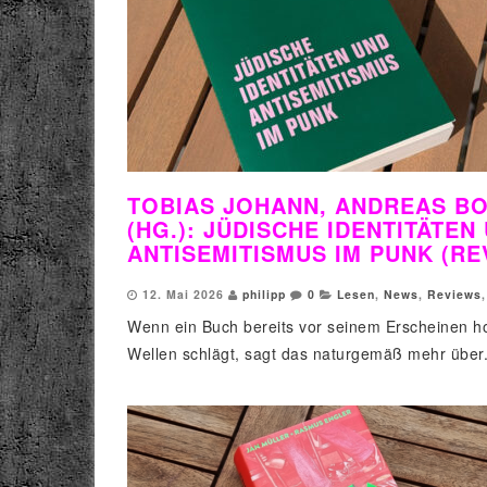
TOBIAS JOHANN, ANDREAS B
(HG.): JÜDISCHE IDENTITÄTEN
ANTISEMITISMUS IM PUNK (RE
12. Mai 2026
philipp
0
Lesen
,
News
,
Reviews
,
Wenn ein Buch bereits vor seinem Erscheinen h
Wellen schlägt, sagt das naturgemäß mehr über.