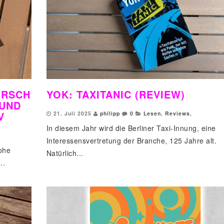
ORSCH
YOK: TAXITANIC (REVIEW)
 UND
V
21. Juli 2025
philipp
0
Lesen
,
Reviews
,
In diesem Jahr wird die Berliner Taxi-Innung, eine
Interessensvertretung der Branche, 125 Jahre alt.
ohe
Natürlich...
..