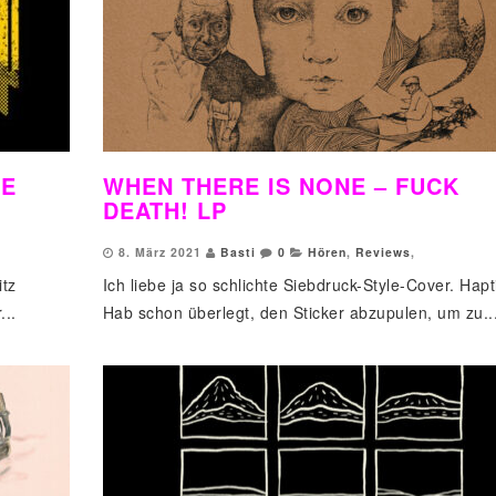
LE
WHEN THERE IS NONE – FUCK
DEATH! LP
8. März 2021
Basti
0
Hören
,
Reviews
,
itz
Ich liebe ja so schlichte Siebdruck-Style-Cover. Hapt
...
Hab schon überlegt, den Sticker abzupulen, um zu..