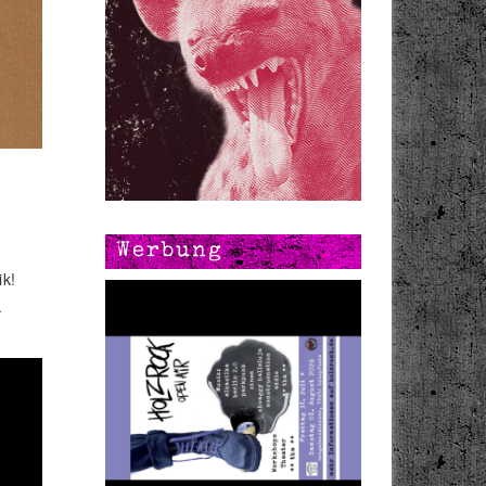
Werbung
ik!
.