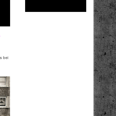
L
s bei