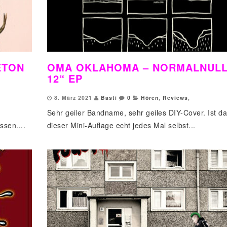
ETON
OMA OKLAHOMA – NORMALNUL
12“ EP
8. März 2021
Basti
0
Hören
,
Reviews
,
Sehr geiler Bandname, sehr geiles DIY-Cover. Ist da
ssen....
dieser Mini-Auflage echt jedes Mal selbst...