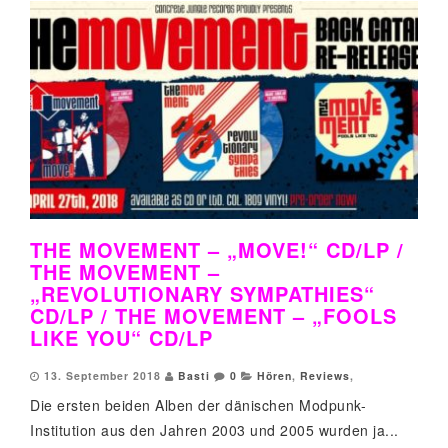
THE MOVEMENT – „MOVE!“ CD/LP /
THE MOVEMENT –
„REVOLUTIONARY SYMPATHIES“
CD/LP / THE MOVEMENT – „FOOLS
LIKE YOU“ CD/LP
13. September 2018
Basti
0
Hören
,
Reviews
,
Die ersten beiden Alben der dänischen Modpunk-
Institution aus den Jahren 2003 und 2005 wurden ja...