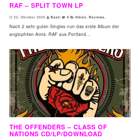
RAF – SPLIT TOWN LP
22. Oktober 2020
Basti
0
Hören
,
Reviews
,
Nach 2 sehr guten Singles nun das erste Album der
anglophilen Amis. RAF aus Portland...
THE OFFENDERS – CLASS OF
NATIONS CD/LP/DOWNLOAD