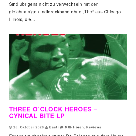
Sind übrigens nicht zu verwechseln mit der
gleichnamigen Indierockband ohne „The“ aus Chicago
Illinois, die...
THREE O’CLOCK HEROES –
CYNICAL BITE LP
25. Oktober 2020
Basti
0
Hören
,
Reviews
,