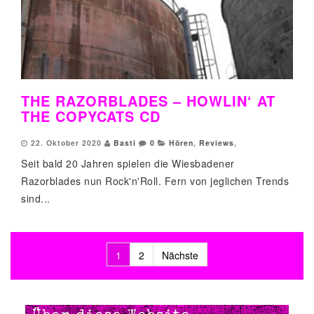
THE RAZORBLADES – HOWLIN‘ AT
THE COPYCATS CD
22. Oktober 2020
Basti
0
Hören
,
Reviews
,
Seit bald 20 Jahren spielen die Wiesbadener
Razorblades nun Rock'n'Roll. Fern von jeglichen Trends
sind...
1
2
Nächste
Beitragsnavigation