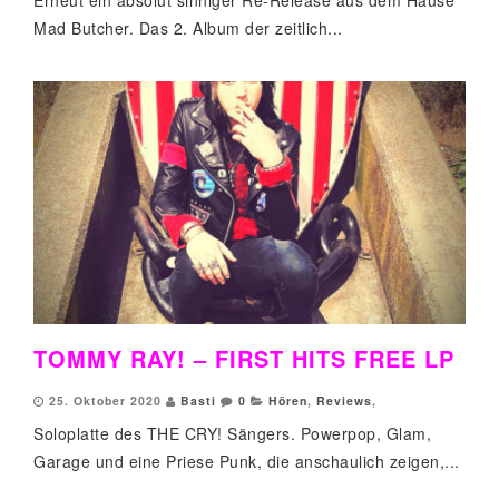
Erneut ein absolut sinniger Re-Release aus dem Hause
Mad Butcher. Das 2. Album der zeitlich...
TOMMY RAY! – FIRST HITS FREE LP
25. Oktober 2020
Basti
0
Hören
,
Reviews
,
Soloplatte des THE CRY! Sängers. Powerpop, Glam,
Garage und eine Priese Punk, die anschaulich zeigen,...