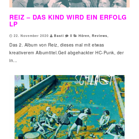
REIZ – DAS KIND WIRD EIN ERFOLG
LP
22. November 2020
Basti
0
Hören
,
Reviews
,
Das 2. Album von Reiz, dieses mal mit etwas
kreativerem Albumtitel.Geil abgehackter HC-Punk, der
in...