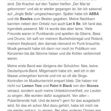
sind. Die Kracher auf den Tasten hießen „Der Mai ist
gekommen“ und als er wieder gegangen ist, bin ich saisonal
auf „Jingle Bells“ umgeschwungen. Später habe ich
ABBA
und die
Beatles
zum Besten gegeben. Meine Nachbarn
kannten neben den Onkelz nun auch
Let It Be
. Ich fand das
irgendwie passend. Mit 14 wurde das aber lame. Viele
Freunde waren in Punkbands und spielten da Gitarre, Bass
und Drums. Ich saß vor meinem Bucheholzregal und Roland,
meinem Keyboard, den damals niemand im Punk brauchte.
Musik gemacht habe ich dann nur noch im Publikum von
Konzerten bis die Stimme heiser und die Kröten verbimmelt
waren.
Meine erste Band war übrigens der Schulchor. Nee, keine
Deutschpunk-Band. Mitgemacht habe ich, weil ich in der
Masse untergehen konnte und mir so oft die Singe-
Kontrollen im Musikunterricht erspart blieb. Die haben mir
nicht nur
Lemon Tree
und
Paint It Black
von den
Stones
versaut, sondern auch meine Unbekümmertheit, vor Leuten
zu singen. Alle wurden dafür ausgelacht. Von allen –
Pubertierende halt. Und da keine*r gern für das ausgelacht
wird, für das eh schon Mut dazu gehört, habe ich mich nie
nie wieder getraut, zu singen. Bei allen anderen Dingen war