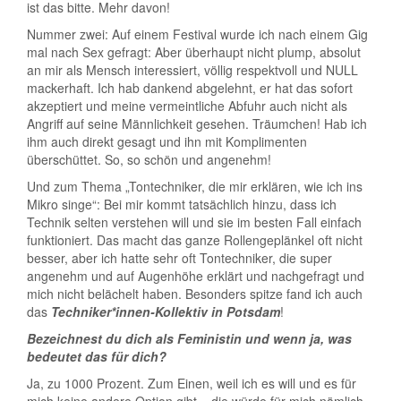
ist das bitte. Mehr davon!
Nummer zwei: Auf einem Festival wurde ich nach einem Gig
mal nach Sex gefragt: Aber überhaupt nicht plump, absolut
an mir als Mensch interessiert, völlig respektvoll und NULL
mackerhaft. Ich hab dankend abgelehnt, er hat das sofort
akzeptiert und meine vermeintliche Abfuhr auch nicht als
Angriff auf seine Männlichkeit gesehen. Träumchen! Hab ich
ihm auch direkt gesagt und ihn mit Komplimenten
überschüttet. So, so schön und angenehm!
Und zum Thema „Tontechniker, die mir erklären, wie ich ins
Mikro singe“: Bei mir kommt tatsächlich hinzu, dass ich
Technik selten verstehen will und sie im besten Fall einfach
funktioniert. Das macht das ganze Rollengeplänkel oft nicht
besser, aber ich hatte sehr oft Tontechniker, die super
angenehm und auf Augenhöhe erklärt und nachgefragt und
mich nicht belächelt haben. Besonders spitze fand ich auch
das
Techniker*innen-Kollektiv in Potsdam
!
Bezeichnest du dich als Feministin und wenn ja, was
bedeutet das für dich?
Ja, zu 1000 Prozent. Zum Einen, weil ich es will und es für
mich keine andere Option gibt – die würde für mich nämlich