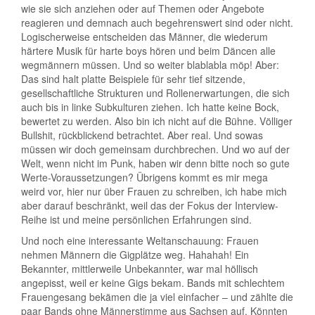
wie sie sich anziehen oder auf Themen oder Angebote
reagieren und demnach auch begehrenswert sind oder nicht.
Logischerweise entscheiden das Männer, die wiederum
härtere Musik für harte boys hören und beim Däncen alle
wegmännern müssen. Und so weiter blablabla möp! Aber:
Das sind halt platte Beispiele für sehr tief sitzende,
gesellschaftliche Strukturen und Rollenerwartungen, die sich
auch bis in linke Subkulturen ziehen. Ich hatte keine Bock,
bewertet zu werden. Also bin ich nicht auf die Bühne. Völliger
Bullshit, rückblickend betrachtet. Aber real. Und sowas
müssen wir doch gemeinsam durchbrechen. Und wo auf der
Welt, wenn nicht im Punk, haben wir denn bitte noch so gute
Werte-Voraussetzungen? Übrigens kommt es mir mega
weird vor, hier nur über Frauen zu schreiben, ich habe mich
aber darauf beschränkt, weil das der Fokus der Interview-
Reihe ist und meine persönlichen Erfahrungen sind.
Und noch eine interessante Weltanschauung: Frauen
nehmen Männern die Gigplätze weg. Hahahah! Ein
Bekannter, mittlerweile Unbekannter, war mal höllisch
angepisst, weil er keine Gigs bekam. Bands mit schlechtem
Frauengesang bekämen die ja viel einfacher – und zählte die
paar Bands ohne Männerstimme aus Sachsen auf. Könnten