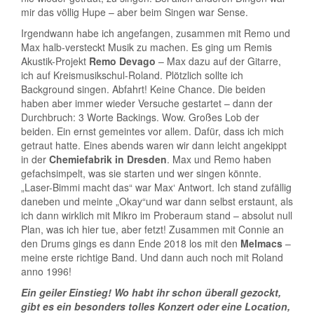
mir das völlig Hupe – aber beim Singen war Sense.
Irgendwann habe ich angefangen, zusammen mit Remo und
Max halb-versteckt Musik zu machen. Es ging um Remis
Akustik-Projekt
Remo Devago
– Max dazu auf der Gitarre,
ich auf Kreismusikschul-Roland. Plötzlich sollte ich
Background singen. Abfahrt! Keine Chance. Die beiden
haben aber immer wieder Versuche gestartet – dann der
Durchbruch: 3 Worte Backings. Wow. Großes Lob der
beiden. Ein ernst gemeintes vor allem. Dafür, dass ich mich
getraut hatte. Eines abends waren wir dann leicht angekippt
in der
Chemiefabrik in Dresden
. Max und Remo haben
gefachsimpelt, was sie starten und wer singen könnte.
„Laser-Bimmi macht das“ war Max‘ Antwort. Ich stand zufällig
daneben und meinte „Okay“und war dann selbst erstaunt, als
ich dann wirklich mit Mikro im Proberaum stand – absolut null
Plan, was ich hier tue, aber fetzt! Zusammen mit Connie an
den Drums gings es dann Ende 2018 los mit den
Melmacs
–
meine erste richtige Band. Und dann auch noch mit Roland
anno 1996!
Ein geiler Einstieg! Wo habt ihr schon überall gezockt,
gibt es ein besonders tolles Konzert oder eine Location,