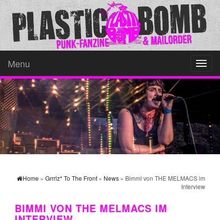
Menu
Toggl
naviga
Home
»
Grrrlz* To The Front
»
News
» Bimmi von THE MELMACS im
Interview
BIMMI VON THE MELMACS IM
INTERVIEW