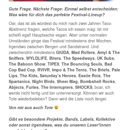
Gute Frage. Nächste Frage: Einmal selbst entscheiden:
Was wäre für dich das perfekte Festival-Lineup?
Oar, das ist als würdest du mich nach zwei Jahren Taco-
Abstinenz fragen, welche Tacos ich essen mag: Ist mir
scheiß egal! Hauptsache vegan. Aber unter normalen
Umständen ginge das Festival mindestens drei Wochen.
Irgendwo zwischen Bergen und Sandstrand. Und
zwischendrin mindestens
GIUDA
,
Mad Rollers
,
Amyl & The
Sniffers
,
WYLDLIFE
,
Biters
,
The Speedways
,
UK Subs
,
The Baboon Show
,
TIPEX
,
The Bouncing Souls
,
Bad
Cop Bad Cop
,
RVIVR
,
Impo & The Tents
,
The Briefs
,
Pale
Lips
,
The Kids, Saturday’s Heroes
,
Eastie Rois
,
The
Spartanics
,
Night Birds
,
Sheer Mag
,
Bombshell Rocks
,
Abjects
,
Furies
,
The Interrupters
,
SHOCKS
, boar, ich
werde nicht fertig und bin unterversorgt. Können wir auch
Tote wiederbeleben? Dann wird die Liste noch länger.
Von mir aus auch Tote
Gibt es besondere Projekte, Bands, Labels, Kollektive
oder sonst irgendwas, was du unseren Leser*innen