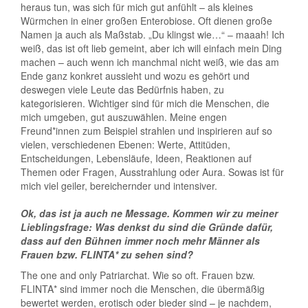
heraus tun, was sich für mich gut anfühlt – als kleines
Würmchen in einer großen Enterobiose. Oft dienen große
Namen ja auch als Maßstab. „Du klingst wie…“ – maaah! Ich
weiß, das ist oft lieb gemeint, aber ich will einfach mein Ding
machen – auch wenn ich manchmal nicht weiß, wie das am
Ende ganz konkret aussieht und wozu es gehört und
deswegen viele Leute das Bedürfnis haben, zu
kategorisieren. Wichtiger sind für mich die Menschen, die
mich umgeben, gut auszuwählen. Meine engen
Freund*innen zum Beispiel strahlen und inspirieren auf so
vielen, verschiedenen Ebenen: Werte, Attitüden,
Entscheidungen, Lebensläufe, Ideen, Reaktionen auf
Themen oder Fragen, Ausstrahlung oder Aura. Sowas ist für
mich viel geiler, bereichernder und intensiver.
Ok, das ist ja auch ne Message. Kommen wir zu meiner
Lieblingsfrage: Was denkst du sind die Gründe dafür,
dass auf den Bühnen immer noch mehr Männer als
Frauen bzw. FLINTA* zu sehen sind?
The one and only Patriarchat. Wie so oft. Frauen bzw.
FLINTA* sind immer noch die Menschen, die übermäßig
bewertet werden, erotisch oder bieder sind – je nachdem,