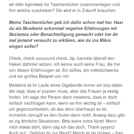
wir bitte irgendwie für Taschentücher zusammenlegen und
ihm welche zuschicken? Die wird er in Zukunft brauchen.
Meine Taschentücher geb ich dafür schon mal her. Hast
du als Musikerin schonmal negative Erfahrungen mit
Sexismus oder Benachteiligung gemacht oder hat dir
mal jemand versucht zu erklären, wie du ins Mikro
singen sollst?
Check, check uuuuuund check. Jip, kannste überall den
Haken dahinter setzen. Ich kenne auch keine Frau, die frei
von diesen Erfahrungen ist. Ein süßes, ein mittelschweres
und ein großes Beispiel von mir:
Meistens ist im Laufe eines Gigabends immer ein boy dabei,
der sagt, dass er pupsen muss, aber das Frauen ja ekelig
finden. Ich sage der Person dann meistens, dass er doch
einfach nachfragen kann, wenn es ihm wichtig ist – einfach
um gegenzuchecken, ob das denn überhaupt so ist.
Immerhin zerrupft es den Guten dann nicht. Analog dazu gibt
es zig ähnliche Situationen. Bitte keine extra Vurst! Wenn
mich etwas stört, dann sag ich das doch. Thank yyyyou!
Auch gut: „Gehörst du zur Band? Merch ist da drüben – frag