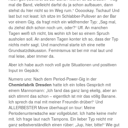
mal die Band, vielleicht darfst du ja schon aufbauen, dann
stehst du hier nicht so im Weg rum.“ Oooookay. Tschaui! Und
last but not least: Ich sitze im Schlabber-Pullover an der Bar
vor einem Gig, da fragt mich ein wildfremder Typ: „Sag mal,
du ziehst dich schon noch um, oder?“ Uff. An manchen
Tagen weiß ich nicht, bis wohin ich bei so einem Spruch
ausholen soll. An anderen Tagen konter ich so, dass der Typ
nichts mehr sagt. Und manchmal starte ich eine nette
Grundsatzdiskussion. Feminismus ist bei mir mal laut und
mal leise, aber immer da.
Aber ich habe auch noch voll gute Situationen und positiven
Input im Gepäck:
Numero uno: Nach dem Period-Power-Gig in der
Chemiefabrik Dresden
hatte ich ein tolles Gespräch mit
einem Mannomann: „Ich fand das ganz lang ekelig, aber an
sich stimmt das schon – eigentlich ist mir das völlig Banane.
Ich sprech da mal mit meiner Freundin drüber!“ Und
ALLERBESTER Move überhaupt on tour: Meine
Periodenunterwäsche war vollgeblutet. Ich hatte keine mehr
mit. Ich frage laut nach Tampons. Ein lieber Typ reicht mir
ganz selbstverständlich einen rüber: „Jup, hier, bitte!“ Wie gut