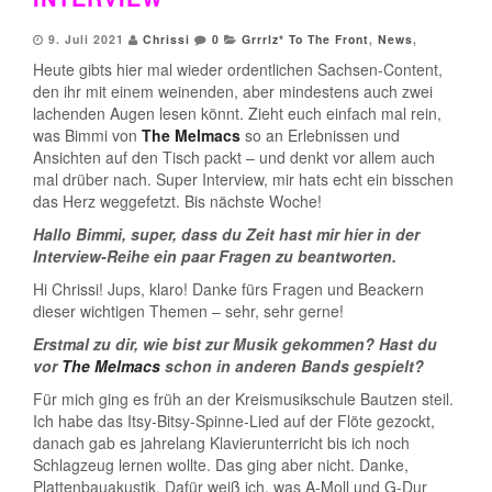
9. Juli 2021
Chrissi
0
Grrrlz* To The Front
,
News
,
Heute gibts hier mal wieder ordentlichen Sachsen-Content,
den ihr mit einem weinenden, aber mindestens auch zwei
lachenden Augen lesen könnt. Zieht euch einfach mal rein,
was Bimmi von
The Melmacs
so an Erlebnissen und
Ansichten auf den Tisch packt – und denkt vor allem auch
mal drüber nach. Super Interview, mir hats echt ein bisschen
das Herz weggefetzt. Bis nächste Woche!
Hallo Bimmi, super, dass du Zeit hast mir hier in der
Interview-Reihe ein paar Fragen zu beantworten.
Hi Chrissi! Jups, klaro! Danke fürs Fragen und Beackern
dieser wichtigen Themen – sehr, sehr gerne!
Erstmal zu dir, wie bist zur Musik gekommen? Hast du
vor
The Melmacs
schon in anderen Bands gespielt?
Für mich ging es früh an der Kreismusikschule Bautzen steil.
Ich habe das Itsy-Bitsy-Spinne-Lied auf der Flöte gezockt,
danach gab es jahrelang Klavierunterricht bis ich noch
Schlagzeug lernen wollte. Das ging aber nicht. Danke,
Plattenbauakustik. Dafür weiß ich, was A-Moll und G-Dur