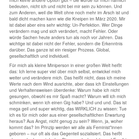
bedeuten, nicht ich und nicht bei mir sein zu können. Und
zum Anderen, weil die Welt ohne noch mehr im Arsch ist und
bald dicht machen kann wie die Kneipen im März 2020. Mir
ist dabei aber eins sehr wichtig: Un-Perfektion. Wer Dinge
verändern mag und sich verändert, macht Fehler. Oder
würde Sachen heute anders tun als noch vor Jahren. Das
wichtige ist dabei nicht der Fehler, sondern die Erkenntnis
darüber. Das ganze ist ein riesiger Prozess. Global,
gesellschaftlich und individuell.
Für mich als kleine Miniperson in einer großen Welt heißt
das: Ich lerne super viel über mich selbst, entwickel mich
weiter und verändere mich. Das heißt nicht, dass ich meine
Werte nach dem Wind ausrichte, aber dass ich Einstellungen
und Verhaltensweisen überdenke: Warum habe ich nicht
gesungen, obwohl es mir Spaß macht? Warum will ich mich
schminken, wenn ich einen Gig habe? Und und und. Das ist
mega geil und super wichtig, das WIRKLICH zu wissen: Tue
ich es für mich oder aus einer gesellschaftlichen Erwartung
heraus? Aus Angst, nicht genug zu sein? Wenn, ja, woher
kommt das? Im Prinzip werden wir alle als Feminist*innen
geboren – nur oft als das Gegenteil sozialisiert. Das heißt