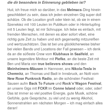
die dir besonders in Erinnerung geblieben ist?
Huii, ich freue mich so darüber, in das
Melmacs
-Ding hinein
geschliddert zu sein, dass ich jeden einzelnen Gig super doll
schätze. Ob die Location groß oder klein ist, ob sie in einem
Szenekiez mit 100 Leuten im Publikum oder in Hintertupfing
mit 5 Leuten liegt, ist mir Schnuppe. Ich liebe es einfach, mit
fremden Menschen, mit denen es aber sofort vibet, eine
richtig gute Zeit zu haben und sich gegenseitig mitzureißen
und wertzuschätzen. Das ist bei uns glücklicherweise bisher
bei vielen Bands und Locations der Fall gewesen – ich denk
da an die süßeste Crew vom
Klubhaus in Saalfeld
, an
unsere legendäre Minitour mit
Piefke
, an die beste Zeit mit
Ben und Maria von
true believers shows
und den
Meinheimers-Mäusen
in Hannover, ans
Nikola-Tesla in
Chemnitz
, an Thomas und Badi in Innsbruck, an Nolti vom
New Rose Punkrock Radio
, an die schönsten Festival-
Sausen aufm
Back To Future
und
Rock’n’Wagon Festival
,
an unsere Gigs mit
FCKR
im
Conne Island
oder, oder, oder!
Das ist immer so viel positive Energie, gute Musik, schöne
Gefühle, gute Gespräche, zu viel und zu wenig Alkohol,
Sonnenstrahlen am nächsten Morgen – ich mag einfach alles
daran!