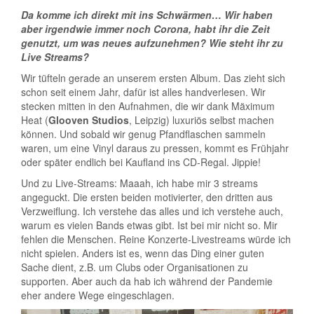
Da komme ich direkt mit ins Schwärmen… Wir haben
aber irgendwie immer noch Corona, habt ihr die Zeit
genutzt, um was neues aufzunehmen? Wie steht ihr zu
Live Streams?
Wir tüfteln gerade an unserem ersten Album. Das zieht sich
schon seit einem Jahr, dafür ist alles handverlesen. Wir
stecken mitten in den Aufnahmen, die wir dank Mäximum
Heat (
Glooven Studios
, Leipzig) luxuriös selbst machen
können. Und sobald wir genug Pfandflaschen sammeln
waren, um eine Vinyl daraus zu pressen, kommt es Frühjahr
oder später endlich bei Kaufland ins CD-Regal. Jippie!
Und zu Live-Streams: Maaah, ich habe mir 3 streams
angeguckt. Die ersten beiden motivierter, den dritten aus
Verzweiflung. Ich verstehe das alles und ich verstehe auch,
warum es vielen Bands etwas gibt. Ist bei mir nicht so. Mir
fehlen die Menschen. Reine Konzerte-Livestreams würde ich
nicht spielen. Anders ist es, wenn das Ding einer guten
Sache dient, z.B. um Clubs oder Organisationen zu
supporten. Aber auch da hab ich während der Pandemie
eher andere Wege eingeschlagen.