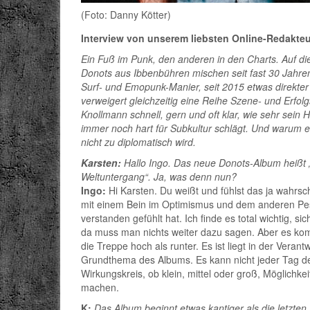
(Foto: Danny Kötter)
Interview von unserem liebsten Online-Redakteu
Ein Fuß im Punk, den anderen in den Charts. Auf die
Donots aus Ibbenbühren mischen seit fast 30 Jahren
Surf- und Emopunk-Manier, seit 2015 etwas direkter 
verweigert gleichzeitig eine Reihe Szene- und Erfol
Knollmann schnell, gern und oft klar, wie sehr sein H
immer noch hart für Subkultur schlägt. Und warum 
nicht zu diplomatisch wird.
Karsten:
Hallo Ingo. Das neue Donots-Album heißt „H
Weltuntergang“. Ja, was denn nun?
Ingo:
Hi Karsten. Du weißt und fühlst das ja wahrsch
mit einem Bein im Optimismus und dem anderen Pes
verstanden gefühlt hat. Ich finde es total wichtig,
da muss man nichts weiter dazu sagen. Aber es kommt
die Treppe hoch als runter. Es ist liegt in der Vera
Grundthema des Albums. Es kann nicht jeder Tag der
Wirkungskreis, ob klein, mittel oder groß, Möglichk
machen.
K:
Das Album beginnt etwas kantiger als die letzten,