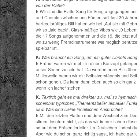
von der Platte?
I:
Wir sind die Platte Song für Song angegangen und
und Chemie zwischen uns Fünfen seit fast 30 Jahren 
hartes, brülliges Riff hatten wie bei „Auf sie mit Ge
wir so „laid back“, Clash-mäßige Vibes wie „9 Lebe
die 17 Songs aufgenommen und die 15, die jetzt auf
wir zu wenig Fremdinstrumente wie möglich benutze
spielbar ist.
K:
Was braucht ein Song, um ein guter Donots Song f
I:
Früher waren wir mehr in einem Konzept gefangen. 
unser Sound zu sein hat. Da wurden auch Riffs über
Mittlerweile haben wir ein Selbstverständnis und Se
schon gehen. Da kann dann eben auch so ein ganz r
wenn ich lache“ stehen.
K:
Textlich geht es mal direkter zu, mal so hymnisch,
scheinbar typischen „Thementabelle“ aktueller Punkp
usw. Was sind Deine inhaltlichen Ansprüche?
I:
Mit den letzten Platten und dem Wechsel zum Deuts
stimmt insofern nicht, als das wir immer schon die
so auf dem Präsentierteller. Im Deutschen findest d
Aber wie du schon ganz richtig sagst, ich habe gar 