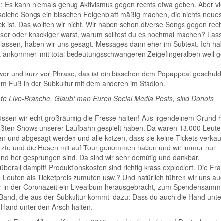
zu: Es kann niemals genug Aktivismus gegen rechts etwa geben. Aber vi
solche Songs ein bisschen Feigenblatt mäßig machen, die nichts neue
ck ist. Das wollten wir nicht. Wir haben schon diverse Songs gegen rec
ser oder knackiger warst, warum solltest du es nochmal machen? Las
lassen, haben wir uns gesagt. Messages dann eher im Subtext. Ich h
tzt ankommen mit total bedeutungsschwangeren Zeigefingeralben weil 
hwer und kurz vor Phrase, das ist ein bisschen dem Popappeal geschuld
em Fuß in der Subkultur mit dem anderen im Stadion.
mte Live-Branche. Glaubt man Euren Social Media Posts, sind Donots
üssen wir echt großräumig die Fresse halten! Aus irgendeinem Grund
größten Shows unserer Laufbahn gespielt haben. Da waren 13.000 Leute
n und abgesagt werden und alle kotzen, dass sie keine Tickets verkau
e Ärzte und die Hosen mit auf Tour genommen haben und wir immer nur
d her gesprungen sind. Da sind wir sehr demütig und dankbar.
überall dampft! Produktionskosten sind richtig krass explodiert. Die Frag
 Leuten als Ticketpreis zumuten usw.? Und natürlich führen wir uns au
ir in der Coronazeit ein Livealbum herausgebracht, zum Spendensamm
r Band, die aus der Subkultur kommt, dazu: Dass du auch die Hand unt
e Hand unter den Arsch halten.