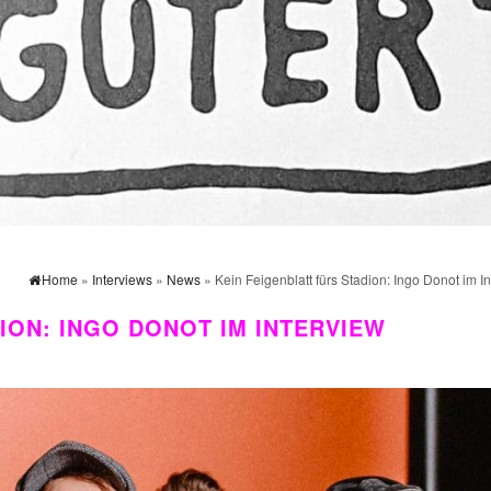
Home
»
Interviews
»
News
» Kein Feigenblatt fürs Stadion: Ingo Donot im I
ION: INGO DONOT IM INTERVIEW