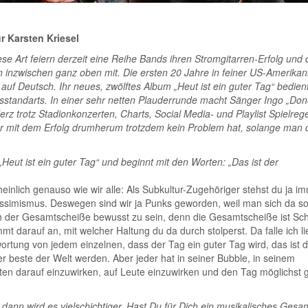
r Karsten Kriesel
se Art feiern derzeit eine Reihe Bands ihren Stromgitarren-Erfolg und 
 inzwischen ganz oben mit. Die ersten 20 Jahre in feiner US-Amerikan
auf Deutsch. Ihr neues, zwölftes Album „Heut ist ein guter Tag“ bedien
gsstandarts. In einer sehr netten Plauderrunde macht Sänger Ingo „Don
erz trotz Stadionkonzerten, Charts, Social Media- und Playlist Spielreg
er mit dem Erfolg drumherum trotzdem kein Problem hat, solange man 
eut ist ein guter Tag“ und beginnt mit den Worten: „Das ist der
einlich genauso wie wir alle: Als Subkultur-Zugehöriger stehst du ja i
simismus. Deswegen sind wir ja Punks geworden, weil man sich da s
 sich der Gesamtscheiße bewusst zu sein, denn die Gesamtscheiße ist Sc
 darauf an, mit welcher Haltung du da durch stolperst. Da falle ich li
ntwortung von jedem einzelnen, dass der Tag ein guter Tag wird, das ist 
 beste der Welt werden. Aber jeder hat in seiner Bubble, in seinem
eiten darauf einzuwirken, auf Leute einzuwirken und den Tag möglichst 
 dann wird es vielschichtiger. Hast Du für Dich ein musikalisches Gesam