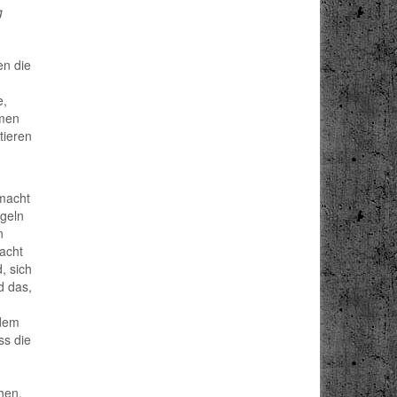
g
en die
e,
smen
tieren
emacht
ngeln
n
macht
, sich
d das,
 dem
ss die
hen.