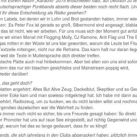
h mit Eurem Album „Karacho“ 2015 entschieden habt, auf Deutsch zu te
deutschsprachiger Punkbands abseits dieser beiden noch recht flach. Un
t ihr diese Entscheidung als Risiko gesehen?
rsen Labels, bei denen wir in Lohn und Brot gestanden haben, immer wie
n: ‚Es Peter Fox ist gerade so groß, Silbermond sind angesagt, blabl
 das ist nicht, wie wir arbeiten. Für uns muss sich der Moment gut anfü
wo wir einen Monat mit Flogging Molly, CJ Ramone, Anti Flag und The 
as mitten in der Wüste ist uns klar geworden, warum die Leute bei Fl
xtzeile mitsingen, nicht nur die Refrains. Das kann halt nur daran lieg
eil die Texte in Muttersprache dich direkter treffen.
eutsche Platte auch mal hinbekommen. Aber bei allen von uns sind sofor
nn das nur ein bisschen gesichtslos und Mainstream-poppig wird,
wieder darüber!
 das geht doch?
atten angehört: Altes But Alive Zeug, Dackelblut, Skeptiker und so Ge
erer Ecke kam und man sowieso mitgekriegt hat. Ich habe mir dann au
hört, Radiozeug, um zu kucken, wo du nicht landen willst und nochma
Irgendwo dazwischen war die Wahrheit zu finden.
s immer noch nicht so sicher, bis uns Freunde gesagt haben: So direkt
r Promoter hat uns auf raue See eingestellt, auf richtig Gegenwind un
, warum hat das so lange gedauert, dass ihr so klingt!
ds, die sich jahrelang in den Clubs abgerackert haben, plötzlich imm