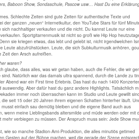
ilers, Baboon Show, Sondaschule, Pascow usw… Hast Du eine Erklärun
imes. Schlechte Zeiten sind gute Zeiten für authentische Texte und
ei der ganzen „neuen“ Internetkultur, den YouTube Stars für fünf Minut
sich nachhaltiger verkaufen und die nicht. Du kannst Leute nur eine
erkaufen. Sportgitarrenmusik ist nicht so groß wie Hip Hop heutzutag
n sie kriegen etwas, das lebt und gelebt ist, nicht irgendwelchen I
e Leute abzufrühstücken. Leute, die sich Subkulturmusik anhören, gou
e Zeit den Arsch aufreißen.
cher waren?
Ich glaube, dass alles, was wir getan haben, auch die Fehler, die wir g
 sind. Natürlich war das damals ultra spannend, durch die Lande zu ti
eder Abend war ein First time Erlebnis. Das hast du nach 1400 Konzerte
nd auswendig. Aber dafür hast du ganz andere Highlights. Tatsächlich 
 Dekaden immer noch überraschen kann im Studio und Leute gewillt sind
 die seit 15 oder 20 Jahren ihrem eigenen Schatten hinterher läuft. Un
u musst einfach sau demütig bleiben und die eigene Band auch aus
mm, wenn meine Lieblingsbands altersmilde und müde werden oder mit
cht mehr verbiegen zu müssen. Der Anspruch muss sein: Jede Show mu
, wie so manche Stadion-Ami-Produktion, die alles minutiös getimed
len Gesten auf der Bühne machen, weil die gerade der Szene entsprec