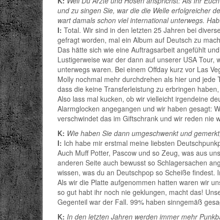
K:
Weil Du Ärzte und Hosen ansprichst: Als Ihr Euc
und zu singen Sie, war die die Welle erfolgreicher 
wart damals schon viel international unterwegs. Hab
I:
Total. Wir sind in den letzten 25 Jahren bei dive
gefragt worden, mal ein Album auf Deutsch zu mache
Das hätte sich wie eine Auftragsarbeit angefühlt und
Lustigerweise war der dann auf unserer USA Tour, 
unterwegs waren. Bei einem Offday kurz vor Las Veg
Molly nochmal mehr durchdrehen als hier und jede Te
dass die keine Transferleistung zu erbringen haben, w
Also lass mal kucken, ob wir vielleicht irgendeine d
Alarmglocken angegangen und wir haben gesagt: We
verschwindet das im Giftschrank und wir reden nie 
K:
Wie haben Sie dann umgeschwenkt und gemerkt,
I:
Ich habe mir erstmal meine liebsten Deutschpunkpl
Auch Muff Potter, Pascow und so Zeug, was aus uns
anderen Seite auch bewusst so Schlagersachen ange
wissen, was du an Deutschpop so Scheiße findest. 
Als wir die Platte aufgenommen hatten waren wir un
so gut habt ihr noch nie geklungen, macht das! Unse
Gegenteil war der Fall. 99% haben sinngemäß gesagt
K:
In den letzten Jahren werden immer mehr Punkban