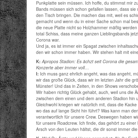
Punkplatte sein müssen. Ich hoffe, du stimmst mir 
Bands müssen sich schon gefallen lassen, dass sie 
den Tisch bringen. Die machen das mit, weil es schi
gemacht und wenn du in einer Sache schon mal bes
die neue Platte nicht so Holzhammer mäßig werden 
total Schiss, dass meine ganzen Lieblingsbands je
Corona war.
Und ja, es ist immer ein Spagat zwischen inhaltssc
den wir schon immer haben. Wir stehen halt mit ein
K:
Apropos Stadion: Es ächzt seit Corona die gesa
Konzerte aber immer voll…
I:
Ich muss ganz ehrlich angeht, was das angeht, m
wir das große Glück, dass wir im letzten Jahr die 
Münster! Und das in Zeiten, in den Shows verschobe
Wir haben richtig Glück gehabt, auch, weil uns di
zwischen dem einen und dem anderen Stadion hin un
Gleichwohl kriegen wir natürlich mit, dass die Kacke 
wo das auf lange Sicht hin führt? Was kann man den
verantwortlich für unsere Crew. Deswegen haben w
für unsere Roadcrew. Ich finde, das gehört zu eine
Arsch von den Leuten hältst, die dir sonst immer di