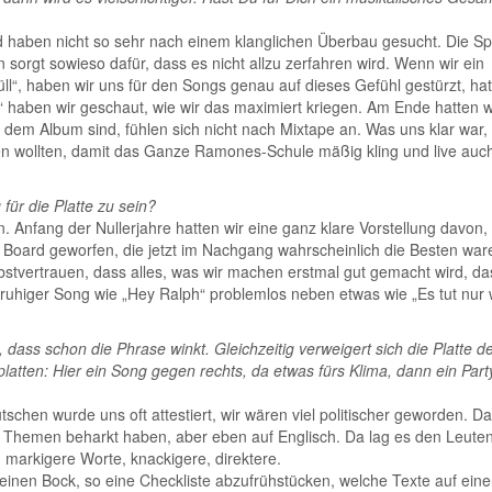
 haben nicht so sehr nach einem klanglichen Überbau gesucht. Die Spi
sorgt sowieso dafür, dass es nicht allzu zerfahren wird. Wenn wir ein
brüll“, haben wir uns für den Songs genau auf dieses Gefühl gestürzt, ha
n“ haben wir geschaut, wie wir das maximiert kriegen. Am Ende hatten 
 dem Album sind, fühlen sich nicht nach Mixtape an. Was uns klar war,
n wollten, damit das Ganze Ramones-Schule mäßig kling und live auc
ür die Platte zu sein?
Anfang der Nullerjahre hatten wir eine ganz klare Vorstellung davon,
 Board geworfen, die jetzt im Nachgang wahrscheinlich die Besten war
lbstvertrauen, dass alles, was wir machen erstmal gut gemacht wird, da
uhiger Song wie „Hey Ralph“ problemlos neben etwas wie „Es tut nur
 dass schon die Phrase winkt. Gleichzeitig verweigert sich die Platte d
latten: Hier ein Song gegen rechts, da etwas fürs Klima, dann ein Par
chen wurde uns oft attestiert, wir wären viel politischer geworden. D
se Themen beharkt haben, aber eben auf Englisch. Da lag es den Leuten
u markigere Worte, knackigere, direktere.
keinen Bock, so eine Checkliste abzufrühstücken, welche Texte auf eine