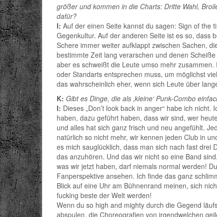
größer und kommen in die Charts: Dritte Wahl, Bro
dafür?
I:
Auf der einen Seite kannst du sagen: Sign of the t
Gegenkultur. Auf der anderen Seite ist es so, dass b
Schere immer weiter aufklappt zwischen Sachen, die 
bestimmte Zeit lang verarschen und denen Scheiße v
aber es schweißt die Leute umso mehr zusammen. Den
oder Standarts entsprechen muss, um möglichst viel
das wahrscheinlich eher, wenn sich Leute über lang
K:
Gibt es Dinge, die als ‚kleine‘ Punk-Combo einfa
I:
Dieses „Don’t look back in anger“ habe ich nicht. 
haben, dazu geführt haben, dass wir sind, wer heute
und alles hat sich ganz frisch und neu angefühlt. J
natürlich so nicht mehr, wir kennen jeden Club in u
es mich sauglücklich, dass man sich nach fast drei
das anzuhören. Und das wir nicht so eine Band sind,
was wir jetzt haben, darf niemals normal werden! D
Fanperspektive ansehen. Ich finde das ganz schli
Blick auf eine Uhr am Bühnenrand meinen, sich ni
fucking beste der Welt werden!
Wenn du so high and mighty durch die Gegend läufst
abspulen, die Choreografien von irgendwelchen gei