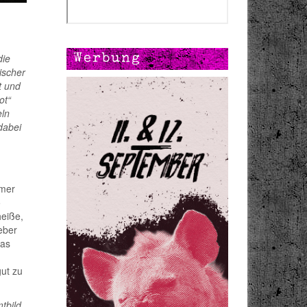
die
Werbung
ischer
t und
ot“
eln
dabei
mmer
o
heiße,
eber
das
gut zu
tbild