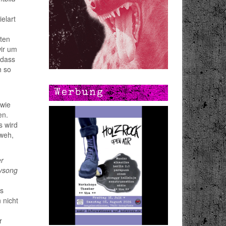
elart
tten
wir um
 dass
h so
Werbung
 wie
en.
s wird
 weh,
er
tysong
as
 nicht
r