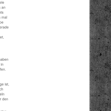
ele
s an
hts
s mal
abe
gerade
et,
 haben
 in
fen.
e ist,
ch
eln
er den