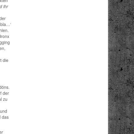
xten
d ihr
der
abla…‘
hlen.
Bronx
ogging
en,
t die
döns.
f der
l zu
 und
d das
er