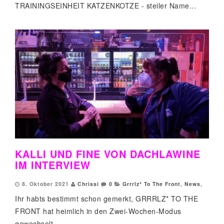
TRAININGSEINHEIT KATZENKOTZE - steiler Name...
KALLI UND FINE VON DACHLAWINE
IM INTERVIEW
8. Oktober 2021
Chrissi
0
Grrrlz* To The Front
,
News
,
Ihr habts bestimmt schon gemerkt, GRRRLZ* TO THE
FRONT hat heimlich in den Zwei-Wochen-Modus
gewechselt....