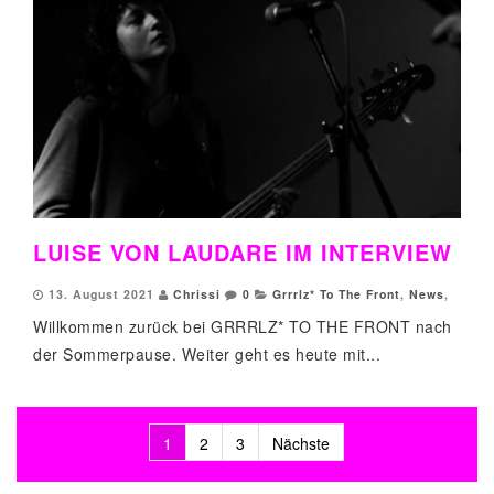
LUISE VON LAUDARE IM INTERVIEW
13. August 2021
Chrissi
0
Grrrlz* To The Front
,
News
,
Willkommen zurück bei GRRRLZ* TO THE FRONT nach
der Sommerpause. Weiter geht es heute mit...
1
2
3
Nächste
Beitragsnavigation