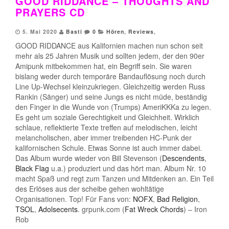
GOOD RIDDANCE – THOUGHTS AND
PRAYERS CD
5. Mai 2020
Basti
0
Hören
,
Reviews
,
GOOD RIDDANCE aus Kalifornien machen nun schon seit
mehr als 25 Jahren Musik und sollten jedem, der den 90er
Amipunk mitbekommen hat, ein Begriff sein. Sie waren
bislang weder durch temporäre Bandauflösung noch durch
Line Up-Wechsel kleinzukriegen. Gleichzeitig werden Russ
Rankin (Sänger) und seine Jungs es nicht müde, beständig
den Finger in die Wunde von (Trumps) AmeriKKKa zu legen.
Es geht um soziale Gerechtigkeit und Gleichheit. Wirklich
schlaue, reflektierte Texte treffen auf melodischen, leicht
melancholischen, aber immer treibenden HC-Punk der
kalifornischen Schule. Etwas Sonne ist auch immer dabei.
Das Album wurde wieder von Bill Stevenson (
Descendents
,
Black Flag
u.a.) produziert und das hört man. Album Nr. 10
macht Spaß und regt zum Tanzen und Mitdenken an. Ein Teil
des Erlöses aus der scheibe gehen wohltätige
Organisationen. Top! Für Fans von:
NOFX
,
Bad Religion
,
TSOL
,
Adolsecents
. grpunk.com (
Fat Wreck Chords
) – Iron
Rob