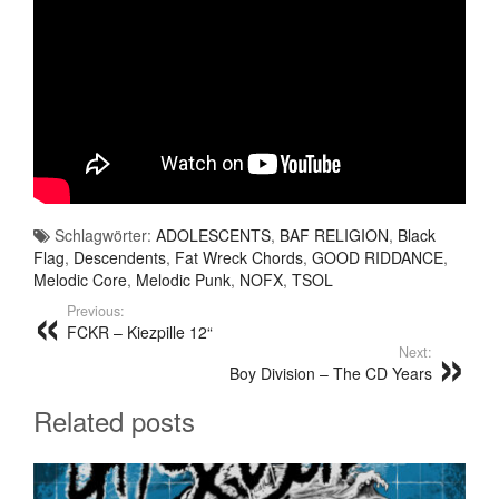
Schlagwörter:
ADOLESCENTS
,
BAF RELIGION
,
Black
Flag
,
Descendents
,
Fat Wreck Chords
,
GOOD RIDDANCE
,
Melodic Core
,
Melodic Punk
,
NOFX
,
TSOL
Previous:
FCKR – Kiezpille 12“
Next:
Boy Division – The CD Years
Related posts