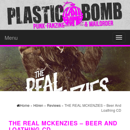
Menu
Toggl
naviga
Home
»
Hören
»
Reviews
» THE REAL MCKENZIES – Beer And
Loathing CD
THE REAL MCKENZIES – BEER AND
LOATHING CD