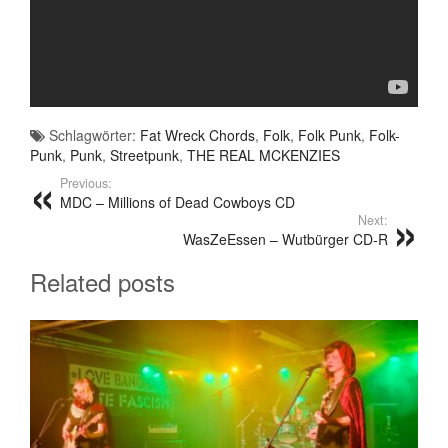
Schlagwörter:
Fat Wreck Chords
,
Folk
,
Folk Punk
,
Folk-
Punk
,
Punk
,
Streetpunk
,
THE REAL MCKENZIES
Previous:
MDC – Millions of Dead Cowboys CD
Next:
WasZeEssen – Wutbürger CD-R
Related posts