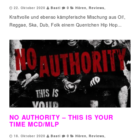
22. Oktober 2020
Basti
0
Hören
,
Reviews
,
Kraftvolle und ebenso kämpferische Mischung aus Oi!,
Reggae, Ska, Dub, Folk einem Quentchen Hip Hop...
NO AUTHORITY – THIS IS YOUR
TIME MCD/MLP
18. Oktober 2020
Basti
0
Hören
,
Reviews
,