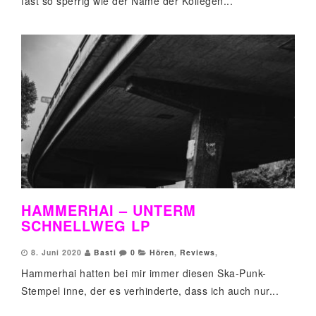
fast so sperrig wie der Name der Kollegen...
HAMMERHAI – UNTERM
SCHNELLWEG LP
8. Juni 2020
Basti
0
Hören
,
Reviews
,
Hammerhai hatten bei mir immer diesen Ska-Punk-
Stempel inne, der es verhinderte, dass ich auch nur...