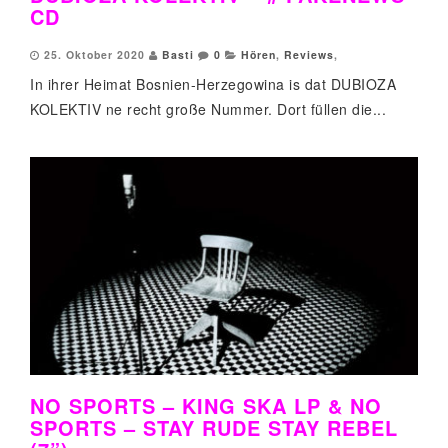
CD
25. Oktober 2020
Basti
0
Hören
,
Reviews
,
In ihrer Heimat Bosnien-Herzegowina is dat DUBIOZA
KOLEKTIV ne recht große Nummer. Dort füllen die...
NO SPORTS – KING SKA LP & NO
SPORTS – STAY RUDE STAY REBEL