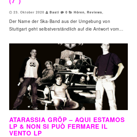
(7”)
23. Oktober 2020
Basti
0
Hören
,
Reviews
,
Der Name der Ska-Band aus der Umgebung von
Stuttgart geht selbstverständlich auf die Antwort vom...
ATARASSIA GRÖP – AQUI ESTAMOS
LP & NON SI PUÒ FERMARE IL
VENTO LP