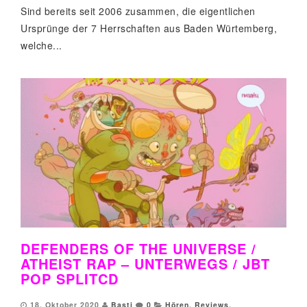
Sind bereits seit 2006 zusammen, die eigentlichen
Ursprünge der 7 Herrschaften aus Baden Würtemberg,
welche...
DEFENDERS OF THE UNIVERSE /
ATHEIST RAP – UNTERWEGS / JBT
POP SPLITCD
18. Oktober 2020
Basti
0
Hören
,
Reviews
,