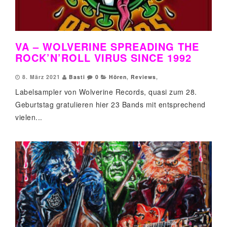
VA – WOLVERINE SPREADING THE
ROCK’N’ROLL VIRUS SINCE 1992
8. März 2021
Basti
0
Hören
,
Reviews
,
Labelsampler von Wolverine Records, quasi zum 28.
Geburtstag gratulieren hier 23 Bands mit entsprechend
vielen...