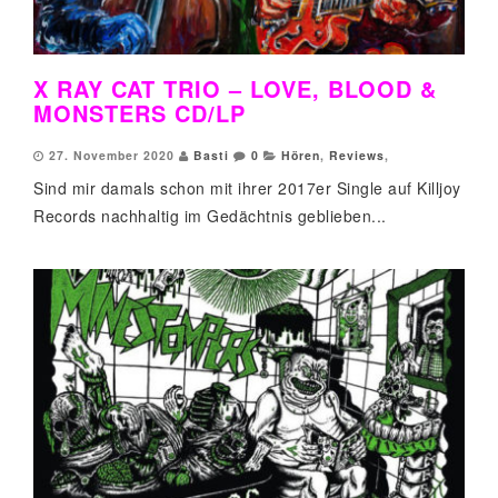
X RAY CAT TRIO – LOVE, BLOOD &
MONSTERS CD/LP
27. November 2020
Basti
0
Hören
,
Reviews
,
Sind mir damals schon mit ihrer 2017er Single auf Killjoy
Records nachhaltig im Gedächtnis geblieben...