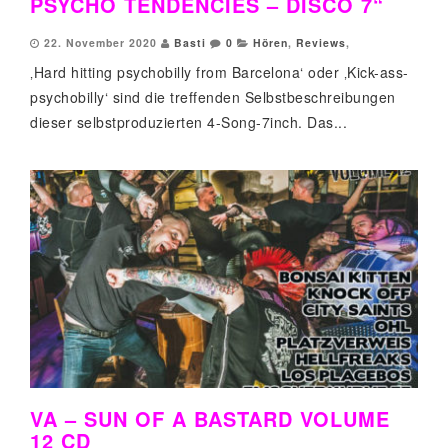
PSYCHO TENDENCIES – DISCO 7“
22. November 2020
Basti
0
Hören
,
Reviews
,
‚Hard hitting psychobilly from Barcelona‘ oder ‚Kick-ass-
psychobilly‘ sind die treffenden Selbstbeschreibungen
dieser selbstproduzierten 4-Song-7inch. Das...
VA – SUN OF A BASTARD VOLUME
12 CD