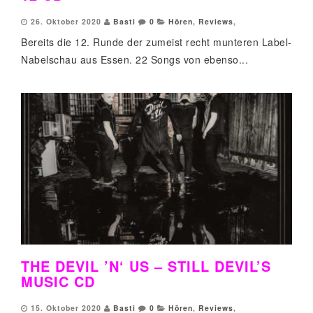
26. Oktober 2020
Basti
0
Hören
,
Reviews
,
Bereits die 12. Runde der zumeist recht munteren Label-
Nabelschau aus Essen. 22 Songs von ebenso...
THE DEVIL ’N‘ US – STILL DEVIL’S
MUSIC CD
15. Oktober 2020
Basti
0
Hören
,
Reviews
,