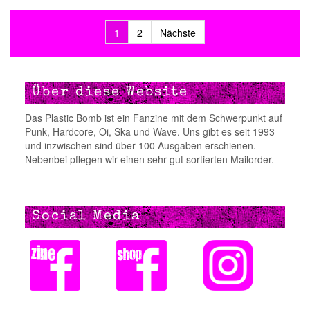
1
2
Nächste
Beitragsnavigation
Über diese Website
Das Plastic Bomb ist ein Fanzine mit dem Schwerpunkt auf
Punk, Hardcore, Oi, Ska und Wave. Uns gibt es seit 1993
und inzwischen sind über 100 Ausgaben erschienen.
Nebenbei pflegen wir einen sehr gut sortierten Mailorder.
Social Media