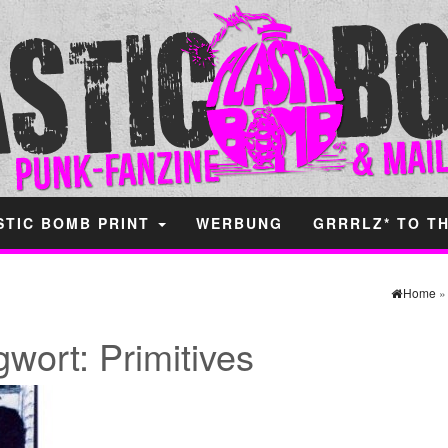
STIC BOMB PRINT
WERBUNG
GRRRLZ* TO T
Home
gwort:
Primitives