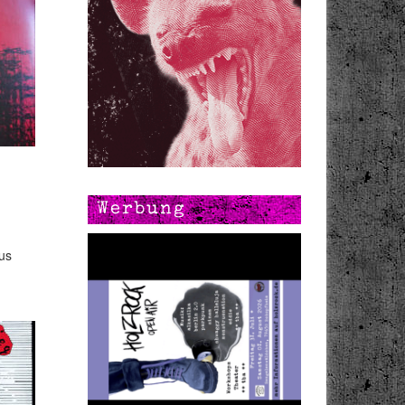
Werbung
us