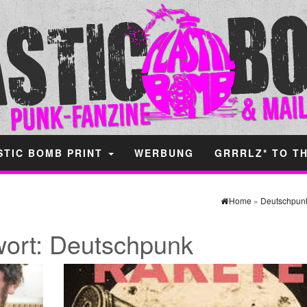
STIC BOMB PRINT
WERBUNG
GRRRLZ* TO T
Home
»
Deutschpun
ort:
Deutschpunk