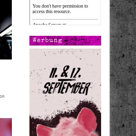
Werbung
hon