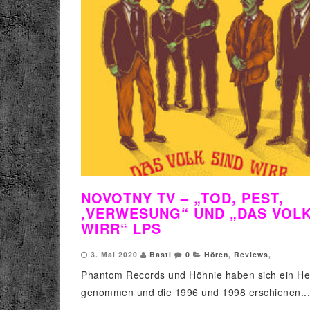
NOVOTNY TV – „TOD, PEST,
,VERWESUNG“ UND „DAS VOLK
WIRR“ LPS
3. Mai 2020
Basti
0
Hören
,
Reviews
,
Phantom Records und Höhnie haben sich ein He
genommen und die 1996 und 1998 erschienen...