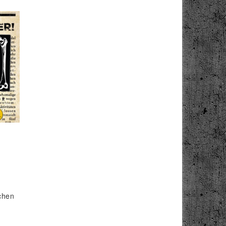
m
schen