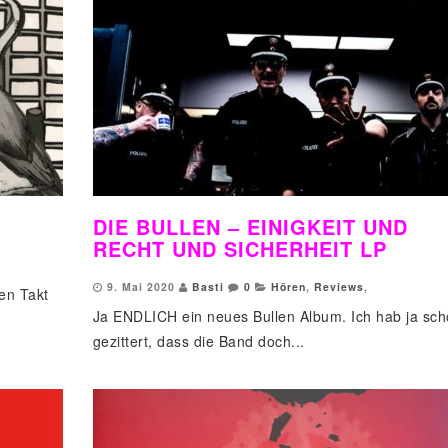
DIE BULLEN – EINIGKEIT UND
RECHT UND SICHERHEIT LP
9. Mai 2020
Basti
0
Hören
,
Reviews
,
en Takt
Ja ENDLICH ein neues Bullen Album. Ich hab ja sc
gezittert, dass die Band doch...