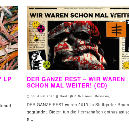
Y LP
DER GANZE REST – WIR WAREN
SCHON MAL WEITER! (CD)
30. April 2020
Basti
0
Hören
,
Reviews
,
DER GANZE REST wurde 2013 im Stuttgarter Rau
innert
gegründet. Bieten tun die Herrschaften enthusiasti
&...