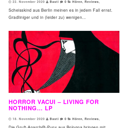
22. November 2020
Basti
0
Hören
,
Reviews
,
Scheisskind aus Berlin meinen es in jedem Fall ernst.
Gradliniger und in (leider zu) wenigen...
HORROR VACUI – LIVING FOR
NOTHING… LP
18. November 2020
Basti
0
Hören
,
Reviews
,
Die Gruft-Anarch@-Punx aus Bologna bringen mit