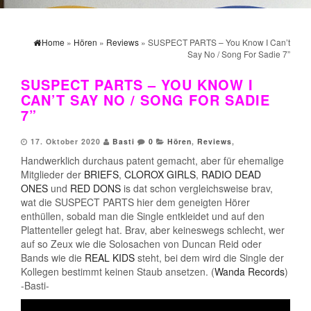
Home
»
Hören
»
Reviews
» SUSPECT PARTS – You Know I Can’t
Say No / Song For Sadie 7”
SUSPECT PARTS – YOU KNOW I
CAN’T SAY NO / SONG FOR SADIE
7”
17. Oktober 2020
Basti
0
Hören
,
Reviews
,
Handwerklich durchaus patent gemacht, aber für ehemalige
Mitglieder der
BRIEFS
,
CLOROX GIRLS
,
RADIO DEAD
ONES
und
RED DONS
is dat schon vergleichsweise brav,
wat die SUSPECT PARTS hier dem geneigten Hörer
enthüllen, sobald man die Single entkleidet und auf den
Plattenteller gelegt hat. Brav, aber keineswegs schlecht, wer
auf so Zeux wie die Solosachen von Duncan Reid oder
Bands wie die
REAL KIDS
steht, bei dem wird die Single der
Kollegen bestimmt keinen Staub ansetzen. (
Wanda Records
)
-Basti-