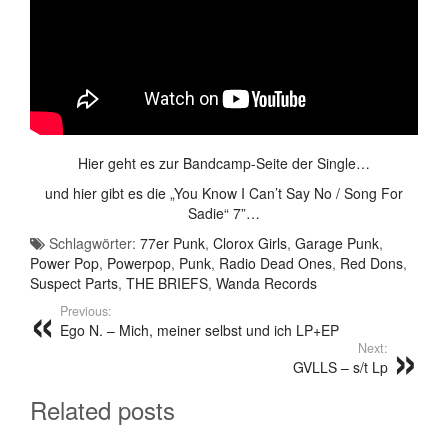
Hier geht es zur Bandcamp-Seite der Single…
und hier gibt es die „You Know I Can’t Say No / Song For
Sadie“ 7”…
Schlagwörter:
77er Punk
,
Clorox Girls
,
Garage Punk
,
Power Pop
,
Powerpop
,
Punk
,
Radio Dead Ones
,
Red Dons
,
Suspect Parts
,
THE BRIEFS
,
Wanda Records
Previous:
Ego N. – Mich, meiner selbst und ich LP+EP
Next:
GVLLS – s/t Lp
Related posts