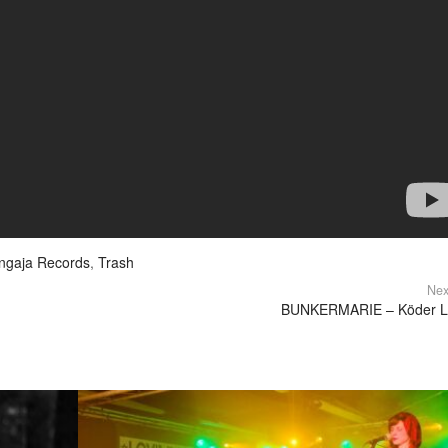
ngaja Records
,
Trash
Nex
BUNKERMARIE – Köder 