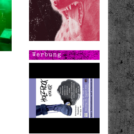
Werbung
h
 zu
.