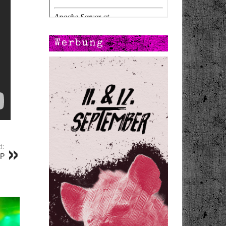
Werbung
t:
LP