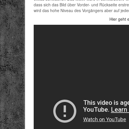
dass sich das Bild über Vorder- und Rückseite erst
wird das hohe Niveau des Vorgängers aber auf jeden
Hier geht 