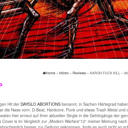
Home
»
Hören
»
Reviews
» AARGH FUCK KILL – dto
P
gen Hit der
DAYGLO ABORTIONS
benannt, in Sachen Härtegrad haben
lar die Nase vorn. D-Beat, Hardcore, Punk und etwas Trash Metal und 
ten hier erneut auf ihrer aktuellen Single in die Gehörgänge der gen
as Cover is im Vergleich zur „Modern Warfare“12“ meiner Meinung nach
hrscheinlich besser zur Geltung gekommen, finde es auch nicht so sc