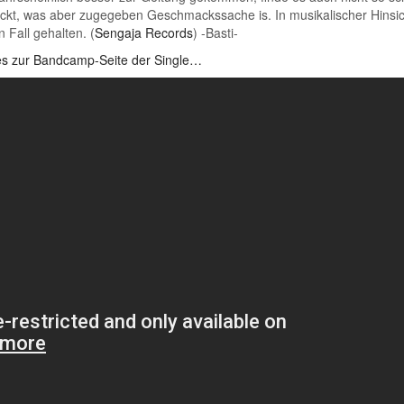
reckt, was aber zugegeben Geschmackssache is. In musikalischer Hinsic
 Fall gehalten. (
Sengaja Records
) -Basti-
es zur Bandcamp-Seite der Single…