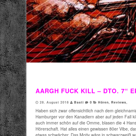
AARGH FUCK KILL – DTO. 7“ E
28. August 2018
Basti
0
Hören
,
Reviews
,
Haben sich zwar offensichtlich nach dem gleichnami
Hamburger vor den Kanadiern aber auf jeden Fall k
auch immer schön auf die Omme, blasen die 4 Hansea
Hörerschaft. Hat alles einen gewissen 80er Vibe, d
etwas schwächer. Das Motiv wäre in schwarzweiß wa