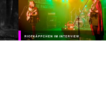
RIOTKÄPPCHEN IM INTERVIEW
lkeks
Trotz Corona sprießen glücklicherweise immer noc
 FRONT.
neue Bands aus dem Boden! Und damit die Zeit bis
 über
den ersten richtigen Konzerten nicht so lang wird,..