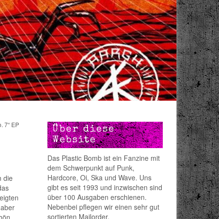
. 7“ EP
Über diese
Website
Das Plastic Bomb ist ein Fanzine mit
dem Schwerpunkt auf Punk,
Hardcore, Oi, Ska und Wave. Uns
 die
gibt es seit 1993 und inzwischen sind
das
über 100 Ausgaben erschienen.
eigten
Nebenbei pflegen wir einen sehr gut
 aber
sortierten Mailorder.
hön,