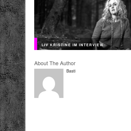
LIV KRISTINE IM INTERVIEW
About The Author
Basti
Auch heute gibt es noch ein ehemals für Viny
angefragtes Interview bei GRRRLZ* TO THE
Gothrock und Metalqueen Liv Kristine erzählt
ihren persönlichen...