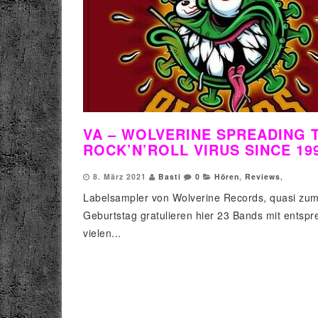
VA – WOLVERINE SPREADING 
ROCK’N’ROLL VIRUS SINCE 19
8. März 2021
Basti
0
Hören
,
Reviews
,
Labelsampler von Wolverine Records, quasi zum
Geburtstag gratulieren hier 23 Bands mit entsp
vielen...