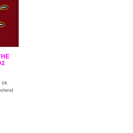
THE
92
 28.
rechend