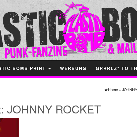
STIC BOMB PRINT
WERBUNG
GRRRLZ* TO T
Home
»
JOHNNY
t:
JOHNNY ROCKET