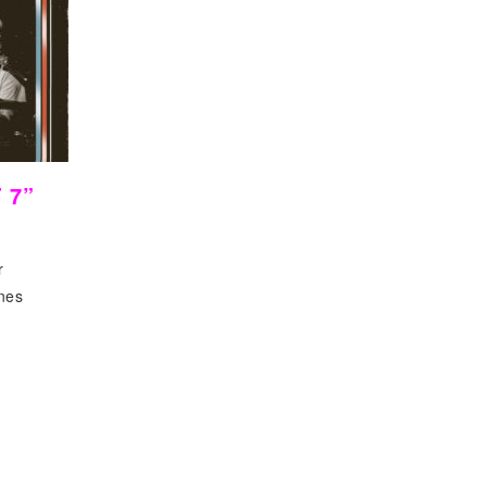
 7”
r
nes