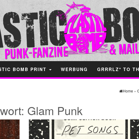
STIC BOMB PRINT
WERBUNG
GRRRLZ* TO T
Home
»
wort:
Glam Punk