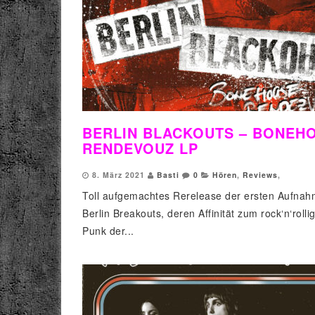
BERLIN BLACKOUTS – BONEH
RENDEVOUZ LP
8. März 2021
Basti
0
Hören
,
Reviews
,
Toll aufgemachtes Rerelease der ersten Aufnah
Berlin Breakouts, deren Affinität zum rock‘n‘roll
Punk der...