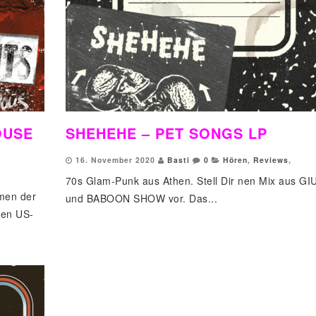
OUSE
SHEHEHE – PET SONGS LP
16. November 2020
Basti
0
Hören
,
Reviews
,
70s Glam-Punk aus Athen. Stell Dir nen Mix aus GI
men der
und BABOON SHOW vor. Das...
igen US-