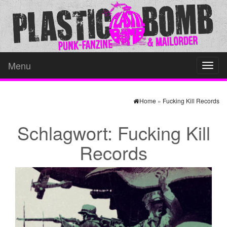
Menu
Toggl
naviga
Home
»
Fucking Kill Records
Schlagwort:
Fucking Kill
Records