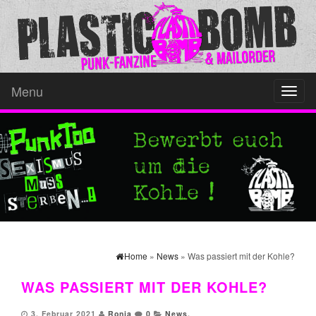
Menu
Toggl
naviga
Home
»
News
» Was passiert mit der Kohle?
WAS PASSIERT MIT DER KOHLE?
3. Februar 2021
Ronja
0
News
,