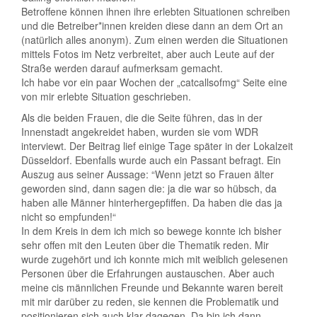
Betroffene können ihnen ihre erlebten Situationen schreiben
und die Betreiber*innen kreiden diese dann an dem Ort an
(natürlich alles anonym). Zum einen werden die Situationen
mittels Fotos im Netz verbreitet, aber auch Leute auf der
Straße werden darauf aufmerksam gemacht.
Ich habe vor ein paar Wochen der „catcallsofmg“ Seite eine
von mir erlebte Situation geschrieben.
Als die beiden Frauen, die die Seite führen, das in der
Innenstadt angekreidet haben, wurden sie vom WDR
interviewt. Der Beitrag lief einige Tage später in der Lokalzeit
Düsseldorf. Ebenfalls wurde auch ein Passant befragt. Ein
Auszug aus seiner Aussage: “Wenn jetzt so Frauen älter
geworden sind, dann sagen die: ja die war so hübsch, da
haben alle Männer hinterhergepfiffen. Da haben die das ja
nicht so empfunden!“
In dem Kreis in dem ich mich so bewege konnte ich bisher
sehr offen mit den Leuten über die Thematik reden. Mir
wurde zugehört und ich konnte mich mit weiblich gelesenen
Personen über die Erfahrungen austauschen. Aber auch
meine cis männlichen Freunde und Bekannte waren bereit
mit mir darüber zu reden, sie kennen die Problematik und
positionieren sich auch klar dagegen. Da bin ich dann