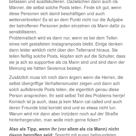
befassen und ausdiskutieren. Dazwischen dann auch cis
Männer, die selbst solche Posts teilen. Finde ich gut, wenn
diese Personen sich damit beschäftigen und auch
weiterverbreiten! Es ist an dem Punkt nicht nur die Aufgabe
der betroffenen Personen jeden einzelnen cis Mann dafür zu
sensibilisieren.
Problematisch wird es dann nur, wenn es bei dem Teilen
eines nett gestalteten Instagramposts bleibt. Einige denken
dann leider wirklich nicht über den Tellerrand hinaus. Sie
teilen fleißig solche Posts, klopfen sich auf die Schulter, dass
sie ja ach so supportive als cis Mann sind und sind dann der
Meinung sie hätten Sexismus besiegt.
Zusätzlich muss ich mich dann ärgern wenn die Herren, die
selbst übergriffige Verhaltensmuster zeigen und dann ach
solch aufklärende Posts teilen, die eigentlich genau diese
Person ansprechen. Ihr seid selbst Teil des Problems herrje!
Komisch ist ja auch, dass ja kein Mann cat called und auch
deren Freunde total korrekt sind und so etwas nicht tun.
Warum wird mir dann aber trotzdem noch auf der Straße
hinterhergerufen, man wolle mich gerne ficken?
Also als Tipp, wenn ihr (vor allem als cis Mann) nicht
davon betroffen seid:
Sprecht mit euren befreundeten