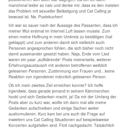
manchmal leider so naiv und denke mir, dass es den meisten
das Problem mit sexueller Belästigung und Cat Calling ja
bewusst ist. Ne, Pustekuchen!
Ich war so sauer nach der Aussage des Passanten, dass ich
meiner Wut erstmal im Internet Luft lassen musste. Zum
einen meine Hoffnung in mein Umkreis zu bestätigen (hat
geklappt) und zum anderen damit sich vielleicht auch
Personen angesprochen fühlen, die sich bisher noch nicht
damit auseinander gesetzt haben. Naja, Ende vom Lied
waren ein paar „aufklärende“ Posts meinerseits, weiterer
Erfahrungsaustausch mit anderen betroffenen weiblich
gelesenen Personen, Zustimmung von Frauen und…keine
Reaktion von irgendeiner männlich gelesenen Person.
Ob ich mein zweites Ziel erreichen konnte? Ich hoffe
irgendwie, dass gerade jemand in seinem Kämmerchen
hockt und sich Gedanken macht, ja! Da mir der Umfang der
Posts aber zu kurz war, wollte ich dann mal alle meine
Gedanken aufschreiben und einige Sachen weiter
ausformulieren. Kurz kam bei uns auch die Frage auf
inwiefern uns Cat Calling Situationen auf beispielsweise
Konzerten aufgefallen sind. Flott nachgedacht. Tatsächlich