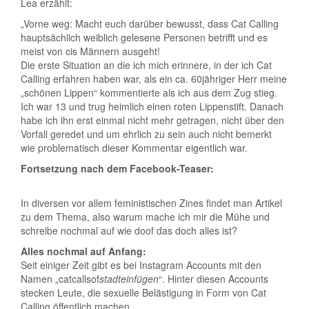
Lea erzählt:
„Vorne weg: Macht euch darüber bewusst, dass Cat Calling
hauptsächlich weiblich gelesene Personen betrifft und es
meist von cis Männern ausgeht!
Die erste Situation an die ich mich erinnere, in der ich Cat
Calling erfahren haben war, als ein ca. 60jähriger Herr meine
„schönen Lippen“ kommentierte als ich aus dem Zug stieg.
Ich war 13 und trug heimlich einen roten Lippenstift. Danach
habe ich ihn erst einmal nicht mehr getragen, nicht über den
Vorfall geredet und um ehrlich zu sein auch nicht bemerkt
wie problematisch dieser Kommentar eigentlich war.
Fortsetzung nach dem Facebook-Teaser:
In diversen vor allem feministischen Zines findet man Artikel
zu dem Thema, also warum mache ich mir die Mühe und
schreibe nochmal auf wie doof das doch alles ist?
Alles nochmal auf Anfang:
Seit einiger Zeit gibt es bei Instagram Accounts mit den
Namen „catcallsof
stadteinfügen
“. Hinter diesen Accounts
stecken Leute, die sexuelle Belästigung in Form von Cat
Calling öffentlich machen.