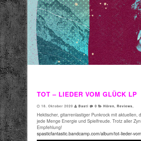
TOT – LIEDER VOM GLÜCK LP
18. Oktober 2020
Basti
0
Hören
,
Reviews
,
Hektischer, gitarrenlastiger Punkrock mit aktuelle
jede Menge Energie und Spielfreude. Trotz aller Zy
Empfehlung!
spasticfantastic.bandcamp.com/album/tot-lieder-vom