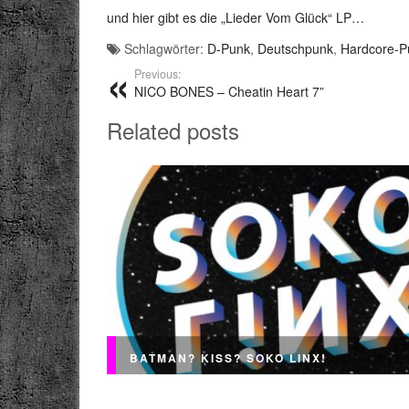
und hier gibt es die „Lieder Vom Glück“ LP…
Schlagwörter:
D-Punk
,
Deutschpunk
,
Hardcore-P
Previous:
NICO BONES – Cheatin Heart 7”
Related posts
BATMAN? KISS? SOKO LINX!