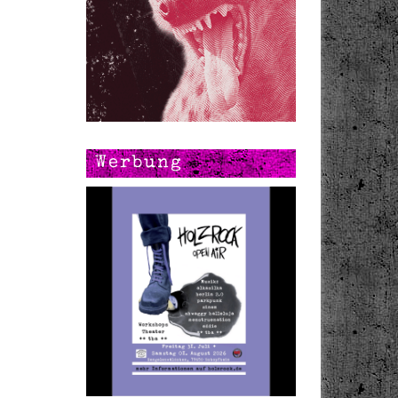
h
 zu
.
Werbung