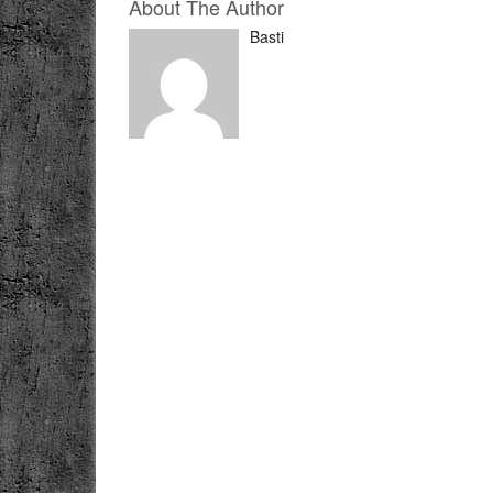
About The Author
Basti
Karsten Kriesel interviewt SOKO LiNX Währen
ganz Deutschland Punks auf Sylt eher entspa
weglächelt, zeigt ein Trio aus Leipzig, dass e
provokant geht....