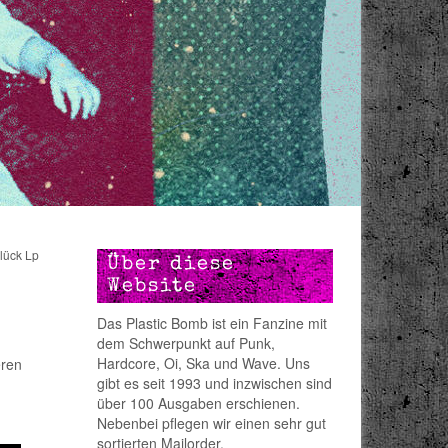
lück Lp
Über diese
Website
Das Plastic Bomb ist ein Fanzine mit
dem Schwerpunkt auf Punk,
Hardcore, Oi, Ska und Wave. Uns
eren
gibt es seit 1993 und inzwischen sind
über 100 Ausgaben erschienen.
Nebenbei pflegen wir einen sehr gut
sortierten Mailorder.