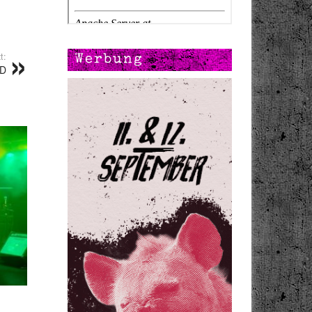
t:
Werbung
CD