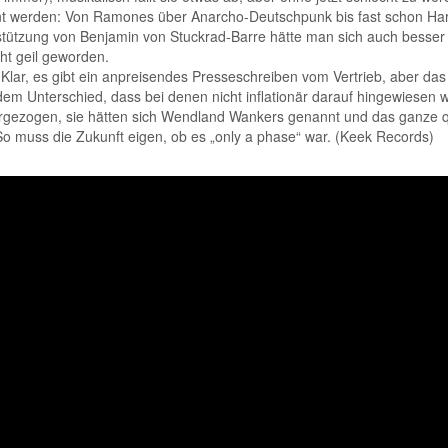
dient werden: Von Ramones über Anarcho-Deutschpunk bis fast schon Ha
terstützung von Benjamin von Stuckrad-Barre hätte man sich auch besser
cht geil geworden.
? Klar, es gibt ein anpreisendes Presseschreiben vom Vertrieb, aber das
em Unterschied, dass bei denen nicht inflationär darauf hingewiesen w
 vorgezogen, sie hätten sich Wendland Wankers genannt und das ganze 
o muss die Zukunft eigen, ob es „only a phase“ war. (Keek Records)