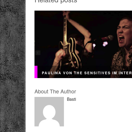
PAULINA VON THE SENSITIVES IM INTE
About The Author
Basti
GRRRLZ* TO THE FRONT FRIDAY! Fürs verl
Wochenende gibt es an dieser Stelle ein sehr
Interview von Paulina von THE SENSITIVES.
musikalischen...