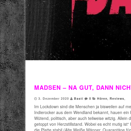
MADSEN – NA GUT, DANN NICH
3. Dezember 2020
Basti
0
Hören
,
Reviews
,
Im Lockdown sind die Menschen ja bisweilen auf me
Indierocker aus dem Wendland bekannt, hauen ein
Wütend, politisch, aber auch teilweise witzig. Allei
getoppt von Herzstillstand. Wobei es echt mutig ist
die Platte stabil (Alte Weiße Männer, Quarantäne für