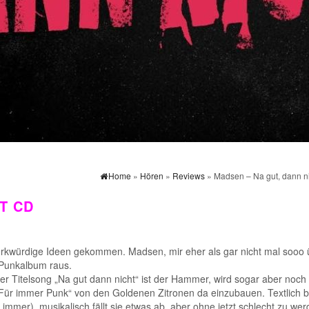
Home
»
Hören
»
Reviews
» Madsen – Na gut, dann n
T CD
rkwürdige Ideen gekommen. Madsen, mir eher als gar nicht mal sooo 
 Punkalbum raus.
n der Titelsong „Na gut dann nicht“ ist der Hammer, wird sogar aber noch
“ Für immer Punk“ von den Goldenen Zitronen da einzubauen. Textlich b
 immer), musikalisch fällt sie etwas ab, aber ohne jetzt schlecht zu wer