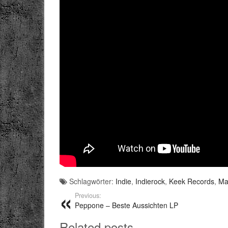
Schlagwörter:
Indie
,
Indierock
,
Keek Records
,
Ma
Previous:
Peppone – Beste Aussichten LP
Related posts