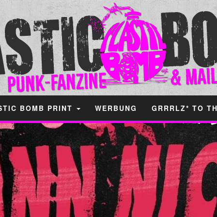
STIC BOMB PRINT
WERBUNG
GRRRLZ* TO T