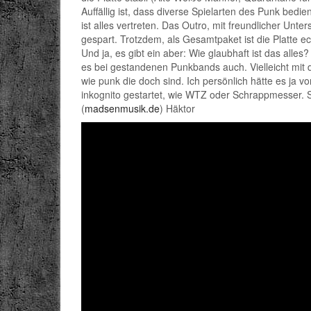
Auffällig ist, dass diverse Spielarten des Punk be
ist alles vertreten. Das Outro, mit freundlicher Un
gespart. Trotzdem, als Gesamtpaket ist die Platte e
Und ja, es gibt ein aber: Wie glaubhaft ist das alles
es bei gestandenen Punkbands auch. Vielleicht mit d
wie punk die doch sind. Ich persönlich hätte es ja
inkognito gestartet, wie WTZ oder Schrappmesser. S
(
madsenmusik.de
) Häktor