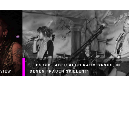
„…ES GIBT ABER AUCH KAUM BANDS, IN
RVIEW
DENEN FRAUEN SPIELEN!“
ängerte
+++ ACHTUNG: Diese Liste wird nicht mehr
 starkes
aktualisiert! Zur einfacheren Pflege und besseren
 Von den
Durchsuchbarkeit ist aus dieser Liste in Kooperatio