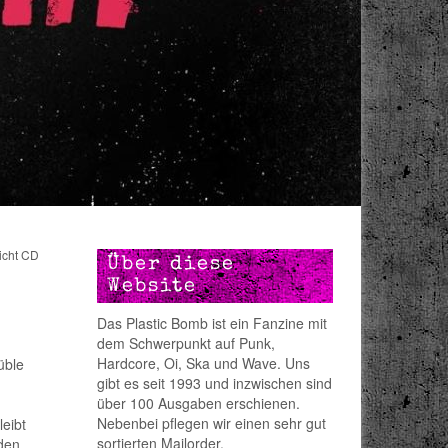
icht CD
Über diese
Website
Das Plastic Bomb ist ein Fanzine mit
dem Schwerpunkt auf Punk,
Hardcore, Oi, Ska und Wave. Uns
üble
gibt es seit 1993 und inzwischen sind
über 100 Ausgaben erschienen.
Nebenbei pflegen wir einen sehr gut
leibt
sortierten Mailorder.
den.