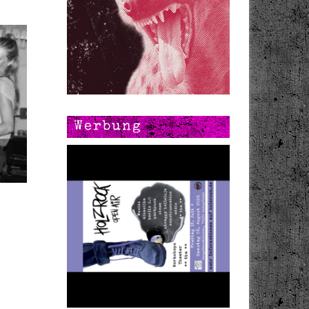
Werbung
n