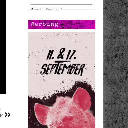
Werbung
t:
LP