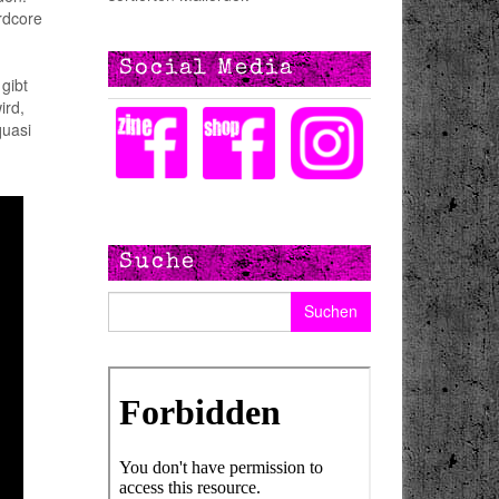
rdcore
Social Media
 gibt
ird,
quasi
Suche
Suchen nach: