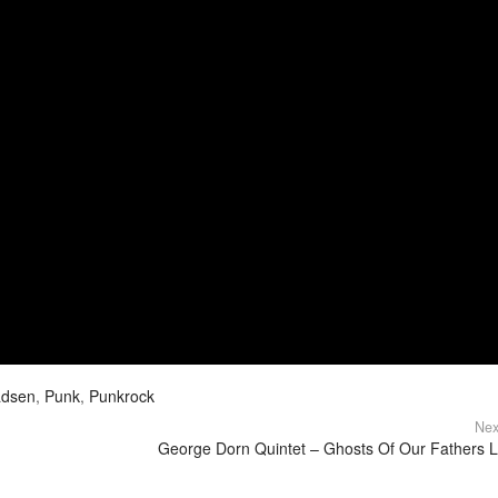
dsen
,
Punk
,
Punkrock
Nex
George Dorn Quintet – Ghosts Of Our Fathers 