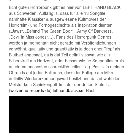
Echt guten Horrorpunk gibt es hier von LEFT HAND BLACK
aus Schweden. Auffällig is, dass für alle 13 Songtitel
namhafte Klassiker & ausgewiesene Kultmovies der
Horrorfilm- und Pornogeschichte als Inspiration dienten
(„Jaws“, „Behind The Green Door“, „Army Of Darkness,
„Devil In Miss Jones“…). Fans des Horrorpunk Genres
werden ja momentan nicht gerade mit Veröffentlichungen
verwöhnt, qualitativ und quantitativ is ja doch eher Tropf als
Blutbad angesagt, da is dat Teil definitiv sowat wie ein
Silberstreif am Horizont, oder besser wie ne Sonnenfinsternis
an einem ansonsten schrecklich hellen Tag. Positiv in meinen
Ohren is auf jeden Fall auch, dass der Kollege am Mikro
definitiv Wiedererkennungswert besitzt und das obwohl der
Meister kein Schinkengott-Imitator der dritten Stufe is.
(
wolverine-records-de
)
lefthandblack.se
-Basti-