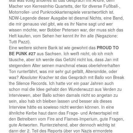
Mal was völlig anderes ist das Gespräch mit Andre, dem
Macher von Kerresinhio Quartetts, der für diverse Fußball-,
Motorroller- und Punkrockkartenspiele verantwortlich ist.
NDW-Legende dieser Ausgabe ist diesmal Nichts, eine Band,
die mir genauso viel gibt, wie es ihr Name sagt und wer
wissen möchte, wer Bobber Petersen war, der muss sich das
Heft kaufen, vom Sehen her kennt ihr ihn alle (Negazione:
Tutti Pazzi).
Eine weitere sichere Bank ist wie gewohnt das
PROUD TO
BE PUNK #27
aus Sachsen. Ich weiß nicht, ob ich mich
täusche, aber ich werde das Gefühl nicht los, dass Jan mit
steigendem Alter seinen manchmal etwas oberlehrerhaften
Ton runterfährt, was mir sehr gut gefällt, Altersmilde, oder
was? Absoluter Kracher ist das Gespräch mit Ballo von Break
the Silence Records. Ich hatte vor ein paar Jahren auch
schon mal die Idee gehabt den Wunderwuzzi aus Verden zu
interviewen, aber Ballo schien damals nicht so angetan zu
sein, also hab ich bleiben lassen und besser als dieses
Interview hätte es sowieso nicht werden können. In eine
ähnliche Kerbe haut dann das Frage- und Antwortspiel mit
den Betreibern vom Fire and Flames-Imperium, gute Fragen,
gute Antworten. Runterziehend, aber dennoch wichtig ist
dann der 2. Teil des Reports über von Nazis ermordete