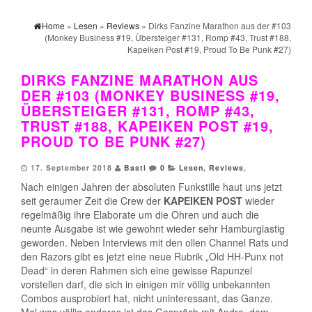
Home
»
Lesen
»
Reviews
» Dirks Fanzine Marathon aus der #103
(Monkey Business #19, Übersteiger #131, Romp #43, Trust #188,
Kapeiken Post #19, Proud To Be Punk #27)
DIRKS FANZINE MARATHON AUS
DER #103 (MONKEY BUSINESS #19,
ÜBERSTEIGER #131, ROMP #43,
TRUST #188, KAPEIKEN POST #19,
PROUD TO BE PUNK #27)
17. September 2018
Basti
0
Lesen
,
Reviews
,
Nach einigen Jahren der absoluten Funkstille haut uns jetzt
seit geraumer Zeit die Crew der
KAPEIKEN POST
wieder
regelmäßig ihre Elaborate um die Ohren und auch die
neunte Ausgabe ist wie gewohnt wieder sehr Hamburglastig
geworden. Neben Interviews mit den ollen Channel Rats und
den Razors gibt es jetzt eine neue Rubrik „Old HH-Punx not
Dead“ in deren Rahmen sich eine gewisse Rapunzel
vorstellen darf, die sich in einigen mir völlig unbekannten
Combos ausprobiert hat, nicht uninteressant, das Ganze.