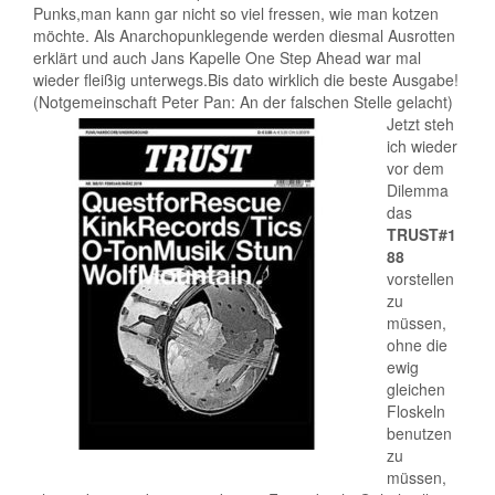
Punks,man kann gar nicht so viel fressen, wie man kotzen
möchte. Als Anarchopunklegende werden diesmal Ausrotten
erklärt und auch Jans Kapelle One Step Ahead war mal
wieder fleißig unterwegs.Bis dato wirklich die beste Ausgabe!
(Notgemeinschaft Peter Pan: An der falschen Stelle gelacht)
Jetzt steh
ich wieder
vor dem
Dilemma
das
TRUST#1
88
vorstellen
zu
müssen,
ohne die
ewig
gleichen
Floskeln
benutzen
zu
müssen,