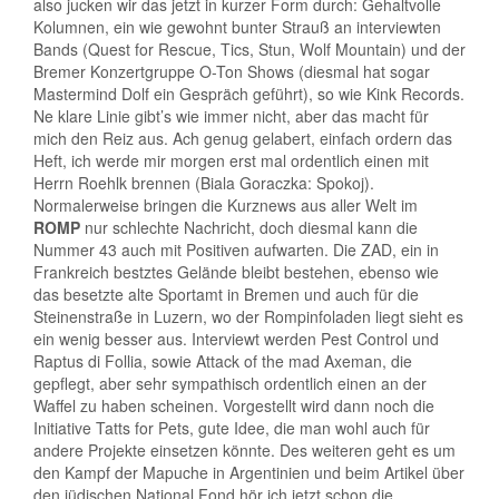
also jucken wir das jetzt in kurzer Form durch: Gehaltvolle
Kolumnen, ein wie gewohnt bunter Strauß an interviewten
Bands (Quest for Rescue, Tics, Stun, Wolf Mountain) und der
Bremer Konzertgruppe O-Ton Shows (diesmal hat sogar
Mastermind Dolf ein Gespräch geführt), so wie Kink Records.
Ne klare Linie gibt’s wie immer nicht, aber das macht für
mich den Reiz aus. Ach genug gelabert, einfach ordern das
Heft, ich werde mir morgen erst mal ordentlich einen mit
Herrn Roehlk brennen (Biala Goraczka: Spokoj).
Normalerweise bringen die Kurznews aus aller Welt im
ROMP
nur schlechte Nachricht, doch diesmal kann die
Nummer 43 auch mit Positiven aufwarten. Die ZAD, ein in
Frankreich bestztes Gelände bleibt bestehen, ebenso wie
das besetzte alte Sportamt in Bremen und auch für die
Steinenstraße in Luzern, wo der Rompinfoladen liegt sieht es
ein wenig besser aus. Interviewt werden Pest Control und
Raptus di Follia, sowie Attack of the mad Axeman, die
gepflegt, aber sehr sympathisch ordentlich einen an der
Waffel zu haben scheinen. Vorgestellt wird dann noch die
Initiative Tatts for Pets, gute Idee, die man wohl auch für
andere Projekte einsetzen könnte. Des weiteren geht es um
den Kampf der Mapuche in Argentinien und beim Artikel über
den jüdischen National Fond hör ich jetzt schon die