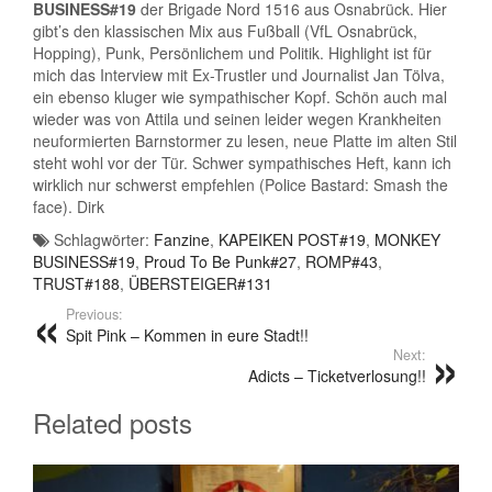
BUSINESS#19
der Brigade Nord 1516 aus Osnabrück. Hier
gibt’s den klassischen Mix aus Fußball (VfL Osnabrück,
Hopping), Punk, Persönlichem und Politik. Highlight ist für
mich das Interview mit Ex-Trustler und Journalist Jan Tölva,
ein ebenso kluger wie sympathischer Kopf. Schön auch mal
wieder was von Attila und seinen leider wegen Krankheiten
neuformierten Barnstormer zu lesen, neue Platte im alten Stil
steht wohl vor der Tür. Schwer sympathisches Heft, kann ich
wirklich nur schwerst empfehlen (Police Bastard: Smash the
face). Dirk
Schlagwörter:
Fanzine
,
KAPEIKEN POST#19
,
MONKEY
BUSINESS#19
,
Proud To Be Punk#27
,
ROMP#43
,
TRUST#188
,
ÜBERSTEIGER#131
Previous:
Spit Pink – Kommen in eure Stadt!!
Next:
Adicts – Ticketverlosung!!
Related posts