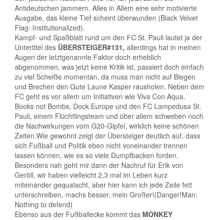
Antideutschen jammern. Alles in Allem eine sehr motivierte
Ausgabe, das kleine Tief scheint überwunden (Black Velvet
Flag: Institutionalized).
Kampf- und Spaßblatt rund um den FC St. Pauli lautet ja der
Untertitel des
ÜBERSTEIGER#131,
allerdings hat in meinen
Augen der letztgenannte Faktor doch erheblich
abgenommen, was jetzt keine Kritik ist, passiert doch einfach
zu viel Scheiße momentan, da muss man nicht auf Biegen
und Brechen den Gute Laune Kasper rausholen. Neben dem
FC geht es vor allem um Initiativen wie Viva Con Aqua,
Books not Bombs, Dock Europe und den FC Lampedusa St.
Pauli, einem Flüchtlingsteam und über allem schweben noch
die Nachwirkungen vom G20-Gipfel, wirklich keine schönen
Zeiten.Wie gewohnt zeigt der Übersteiger deutlich auf, dass
sich Fußball und Politik eben nicht voneinander trennen
lassen können, wie es so viele Dumpfbacken forden.
Besonders nah geht mir dann der Nachruf für Erik von
Geröll, wir haben vielleicht 2,3 mal im Leben kurz
miteinander gequatscht, aber hier kann ich jede Zeile fett
unterschreiben, machs besser, mein Großer!(Danger!Man:
Nothing to defend)
Ebenso aus der Fußballecke kommt das
MONKEY