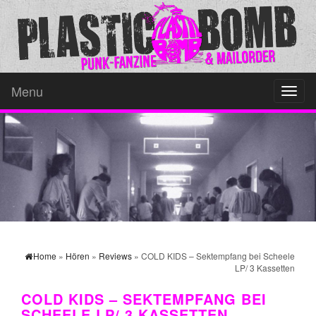
Menu
Toggl
naviga
Home
»
Hören
»
Reviews
» COLD KIDS – Sektempfang bei Scheele
LP/ 3 Kassetten
COLD KIDS – SEKTEMPFANG BEI
SCHEELE LP/ 3 KASSETTEN