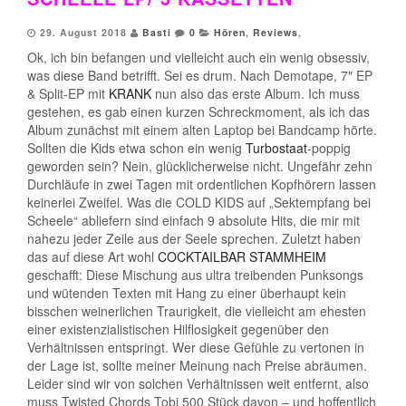
29. August 2018
Basti
0
Hören
,
Reviews
,
Ok, ich bin befangen und vielleicht auch ein wenig obsessiv,
was diese Band betrifft. Sei es drum. Nach Demotape, 7″ EP
& Split-EP mit
KRANK
nun also das erste Album. Ich muss
gestehen, es gab einen kurzen Schreckmoment, als ich das
Album zunächst mit einem alten Laptop bei Bandcamp hörte.
Sollten die Kids etwa schon ein wenig
Turbostaat
-poppig
geworden sein? Nein, glücklicherweise nicht. Ungefähr zehn
Durchläufe in zwei Tagen mit ordentlichen Kopfhörern lassen
keinerlei Zweifel. Was die COLD KIDS auf „Sektempfang bei
Scheele“ abliefern sind einfach 9 absolute Hits, die mir mit
nahezu jeder Zeile aus der Seele sprechen. Zuletzt haben
das auf diese Art wohl
COCKTAILBAR STAMMHEIM
geschafft: Diese Mischung aus ultra treibenden Punksongs
und wütenden Texten mit Hang zu einer überhaupt kein
bisschen weinerlichen Traurigkeit, die vielleicht am ehesten
einer existenzialistischen Hilflosigkeit gegenüber den
Verhältnissen entspringt. Wer diese Gefühle zu vertonen in
der Lage ist, sollte meiner Meinung nach Preise abräumen.
Leider sind wir von solchen Verhältnissen weit entfernt, also
muss Twisted Chords Tobi 500 Stück davon – und hoffentlich