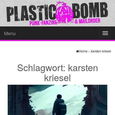
Menu
Toggl
naviga
Home
»
karsten kriesel
Schlagwort:
karsten
kriesel