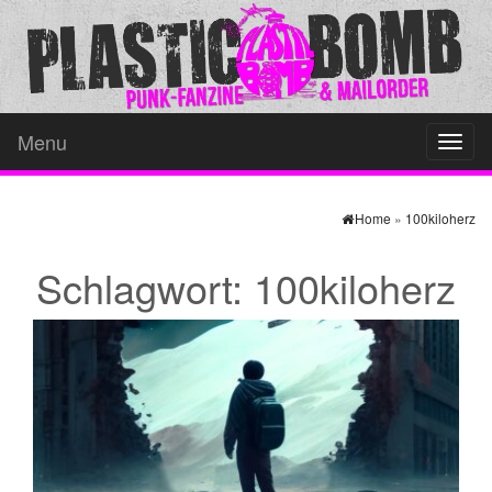
Menu
Toggl
naviga
Home
»
100kiloherz
Schlagwort:
100kiloherz