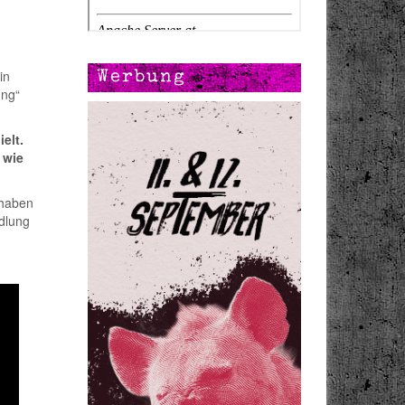
in
Werbung
ung“
elt.
 wie
 haben
edlung