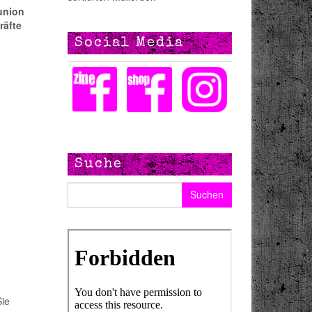
union
räfte
Social Media
Suche
Suchen nach:
Sie