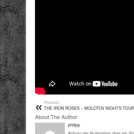
Previous:
THE IRON ROSES – MOLOTOV NIGHTS TOUR
About The Author
philipp
Anfang der Nullerjahre über ein S