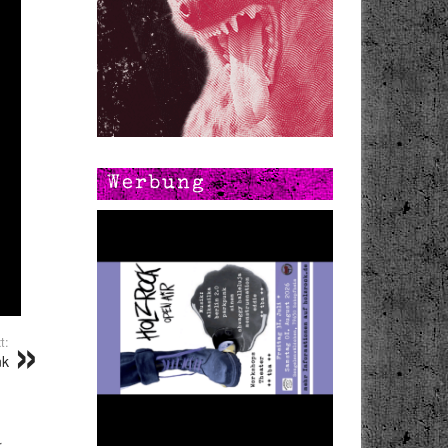
Werbung
t:
nk
r