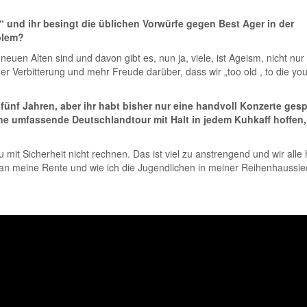
d“ und ihr besingt die üblichen Vorwürfe gegen Best Ager in der
blem?
uen Alten sind und davon gibt es, nun ja, viele, ist Ageism, nicht nur 
r Verbitterung und mehr Freude darüber, dass wir „too old , to die yo
 fünf Jahren, aber ihr habt bisher nur eine handvoll Konzerte gespi
ine umfassende Deutschlandtour mit Halt in jedem Kuhkaff hoffen,
mit Sicherheit nicht rechnen. Das ist viel zu anstrengend und wir alle
r an meine Rente und wie ich die Jugendlichen in meiner Reihenhaussi