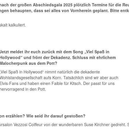
 nach der großen Abschiedsgala 2025 plötzlich Termine für die Re
gen behaupten, dass sei alles von Vornherein geplant. Bitte entk
alt kalkuliert.
Jetzt meldet ihr euch zurück mit dem Song „Viel Spaß in
Hollywood“ und frönt der Dekadenz. Schluss mit ehrlichem
Malocherpunk aus dem Pott?
„Viel Spaß in Hollywood“ nimmt natürlich die dekadente
Wohlstandsgesellschaft aufs Korn. Tatsächlich sind wir aber auch
Elvis-Fans und haben einen Faible für Kitsch. Der passt für uns
hervorragend in den Pott.
on erzählen? Wie seid ihr darauf gestoßen?
rsalon Vezzosi Coiffeur von der wunderbaren Suse Kirchner gedreht. 