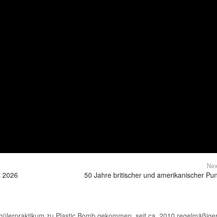
Nex
 2026
50 Jahre britischer und amerikanischer Pu
chülerpraktikum zu Plastic Bomb gekommen, seit ca. 2010 regelmäßige