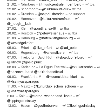
21.02. – Nürnberg –
@musikzentrale_nuernberg
– w/ tba
22.02. – Schorndorf –
@clubmanufaktur
– w/ tba
25.02. – Dresden –
@ostpol_dresden
– no support
26.02. – Hannover –
@kulturzentrumfaust
– w/
@_tough__luck
27.02. – Kiel –
@spontihansa48
– w/ tba
28.02. – Rostock –
@peterweisshaus
– w/ tba
01.03. – Hamburg –
@hafenklanghamburg
– w/
@wirsindgeliefert
05.03. – Erfurt –
@tiko_erfurt
– w/
@lad_pete
06.03. – Regensburg –
@altemälzerei
– w/ tba
07.03. – Freiburg – Salot Riot –
@slowclubfreiburg
– w/
@ildiflow
@goeldipunx
08.03. – Karlsruhe – La Figue Festival –
@p8_karlsruhe
– w/
@hazeevot.band
@delilahbonofficial
09.03. – Frankfurt a.M. –
@zoomclubfrankfurt
– w/
@kissmyassparagus
11.03. – Mainz –
@kulturclub_schon_schoen
– w/
@kissmyassparagus
2.03. – Köln –
@stereo_wonderland_koeln
– w/
@tippingpointsslay
13.03. – Essen –
@goethebunker
– w/
@tippingpointsslay