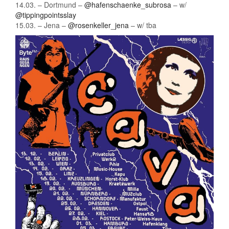
14.03. – Dortmund –
@hafenschaenke_subrosa
– w/
@tippingpointsslay
15.03. – Jena –
@rosenkeller_jena
– w/ tba