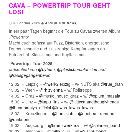
CAVA – POWERTRIP TOUR GEHT
LOS!
3. Februar 2025
Andi
0
News
,
In ein paar Tagen beginnt die Tour zu Cavas zweiten Album
„Powertrip“!
Macht euch gefasst auf Fuzz, Distortion, energetische
Drums, schnelle und zielstrebige Kampfansagen an
Patriarchat, Klassismus und Kapitalismus!
“
Powertrip”-Tour 2025
präsentiert von
@bytefm
,
@plasticbombfanzine
und
@rausgegangenberlin
12.02. – Leipzig –
@werk2leipzig
– w/ NUTS aka
@true_than
13.02. – Wien –
@rhizvienna
– w/ Rolltreppe
14.02. – Graz –
@music_house_graz
– w/
@opium_masala
15.02. – Linz –
@kapu_linz
– w/
@kittycatandtheuglyheads
@theanomalys_official
@
lawns_lawns_lawns
18.02. – Kreuzlingen –
@horstklub
–
@deebeat_ramone
@rankuene
19.02. – Augsburg –
@kraetzwerk.e.v
– w/
@spinnen_band
20.02. – München –
@milla_club
– w/
@uschi_band