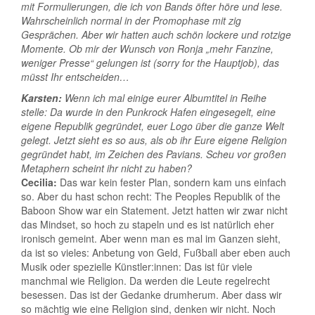
mit Formulierungen, die ich von Bands öfter höre und lese.
Wahrscheinlich normal in der Promophase mit zig
Gesprächen. Aber wir hatten auch schön lockere und rotzige
Momente. Ob mir der Wunsch von Ronja „mehr Fanzine,
weniger Presse“ gelungen ist (sorry for the Hauptjob), das
müsst Ihr entscheiden…
Karsten:
Wenn ich mal einige eurer Albumtitel in Reihe
stelle: Da wurde in den Punkrock Hafen eingesegelt, eine
eigene Republik gegründet, euer Logo über die ganze Welt
gelegt. Jetzt sieht es so aus, als ob ihr Eure eigene Religion
gegründet habt, im Zeichen des Pavians. Scheu vor großen
Metaphern scheint ihr nicht zu haben?
Cecilia:
Das war kein fester Plan, sondern kam uns einfach
so. Aber du hast schon recht: The Peoples Republik of the
Baboon Show war ein Statement. Jetzt hatten wir zwar nicht
das Mindset, so hoch zu stapeln und es ist natürlich eher
ironisch gemeint. Aber wenn man es mal im Ganzen sieht,
da ist so vieles: Anbetung von Geld, Fußball aber eben auch
Musik oder spezielle Künstler:innen: Das ist für viele
manchmal wie Religion. Da werden die Leute regelrecht
besessen. Das ist der Gedanke drumherum. Aber dass wir
so mächtig wie eine Religion sind, denken wir nicht. Noch