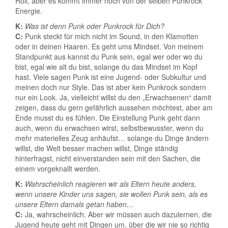
Roll, aber es kommt immer noch von der selben Punkrock
Energie.
K:
Was ist denn Punk oder Punkrock für Dich?
C:
Punk steckt für mich nicht im Sound, in den Klamotten
oder in deinen Haaren. Es geht ums Mindset. Von meinem
Standpunkt aus kannst du Punk sein, egal wer oder wo du
bist, egal wie alt du bist, solange du das Mindset im Kopf
hast. Viele sagen Punk ist eine Jugend- oder Subkultur und
meinen doch nur Style. Das ist aber kein Punkrock sondern
nur ein Look. Ja, vielleicht willst du den „Erwachsenen“ damit
zeigen, dass du gern gefährlich aussehen möchtest, aber am
Ende musst du es fühlen. Die Einstellung Punk geht dann
auch, wenn du erwachsen wirst, selbstbewusster, wenn du
mehr materielles Zeug anhäufst… solange du Dinge ändern
willst, die Welt besser machen willst, Dinge ständig
hinterfragst, nicht einverstanden sein mit den Sachen, die
einem vorgeknallt werden.
K:
Wahrscheinlich reagieren wir als Eltern heute anders,
wenn unsere Kinder uns sagen, sie wollen Punk sein, als es
unsere Eltern damals getan haben…
C:
Ja, wahrscheinlich. Aber wir müssen auch dazulernen, die
Jugend heute geht mit Dingen um, über die wir nie so richtig