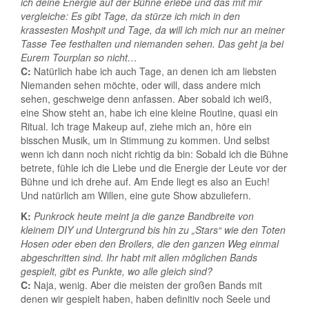
ich deine Energie auf der Bühne erlebe und das mit mir
vergleiche: Es gibt Tage, da stürze ich mich in den
krassesten Moshpit und Tage, da will ich mich nur an meiner
Tasse Tee festhalten und niemanden sehen. Das geht ja bei
Eurem Tourplan so nicht…
C:
Natürlich habe ich auch Tage, an denen ich am liebsten
Niemanden sehen möchte, oder will, dass andere mich
sehen, geschweige denn anfassen. Aber sobald ich weiß,
eine Show steht an, habe ich eine kleine Routine, quasi ein
Ritual. Ich trage Makeup auf, ziehe mich an, höre ein
bisschen Musik, um in Stimmung zu kommen. Und selbst
wenn ich dann noch nicht richtig da bin: Sobald ich die Bühne
betrete, fühle ich die Liebe und die Energie der Leute vor der
Bühne und ich drehe auf. Am Ende liegt es also an Euch!
Und natürlich am Willen, eine gute Show abzuliefern.
K:
Punkrock heute meint ja die ganze Bandbreite von
kleinem DIY und Untergrund bis hin zu „Stars“ wie den Toten
Hosen oder eben den Broilers, die den ganzen Weg einmal
abgeschritten sind. Ihr habt mit allen möglichen Bands
gespielt, gibt es Punkte, wo alle gleich sind?
C:
Naja, wenig. Aber die meisten der großen Bands mit
denen wir gespielt haben, haben definitiv noch Seele und