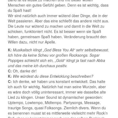
Menschen ein gutes Gefühl geben. Denn es ist wichtig, dass
du Spaß hast!
Wir sind natürlich auch immer wütend über Dinge, die in der
Welt passieren. Aber das eine schließt das andere nicht aus.
Die Leute nur wütend zu machen und damit in die Welt zu
schicken, funktioniert nicht. Es ist besser wenn sie Spaß
haben, gemeinsam Spaß haben. Veränderung braucht den
Willen dazu, nicht nur Apelle.
K:
Musikalisch klingt „God Bless You All“ sehr selbstbewusst.
Ich höre da keine Scheu vor großen Rocksongs. Sogar
Poppiges schleicht sich ein, „Gold“ klingt ja fast nach Abba
und das meine ich durchaus positiv.
C:
Oh, danke dir!
K:
Wie würdest du diese Entwicklung beschreiben?
C:
Ich denke, wir haben uns konstant entwickelt. Das halte
ich auch für wichtig. Natürlich hat man seine Wurzeln, aber
es wäre doch völlig uninteressant, immer wie dasselbe alte
Lied zu klingen. Unser Sound ist dynamischer geworden:
Uptempo, Lowtempo, Midtempo. Partysongs, Message,
traurige Songs, quasi Folksongs. Ziemlich divers. Wenn du
es benennen musst ist es mittlerweile vielleicht mehr Rock’n