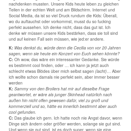
nachdenken mussten. Unsere Kids heute leben zu gleichen
Teilen in der echten Welt und am Bildschirm. Internet und
Social Media, da ist so viel Druck rundum die Kids: Überall,
wo du auftauchst oder vorkommst, musst du so fucking
perfekt aussehen. Ich denke nicht, dass das gut ist. Ich
denke wir müssen unsere Kids bestärken, dass sie toll sind
und auf keinen Fall sein müssen, wie jed:er andere.
K:
Was denkst du, würde denn die Cecilia von vor 20 Jahren
sagen, wenn sie heute ein Konzert von Euch sehen könnte?
C:
Oh wow, das wäre ein interessanter Gedanke. Sie würde
es bestimmt cool finden, oder … ich kann ja jetzt auch
schlecht etwas Blödes über mich selbst sagen
(lacht)
… Aber
ich wollte schon damals nie perfekt sein, aber immer besser
werden
K:
Sammy von den Broilers hat mir auf dieselbe Frage
geantwortet, er wäre als junger Skinhead natürlich nach
außen hin nicht offen gewesen dafür, viel zu groß und
kommerziell und so, hätte es innerlich bestimmt aber auch
cool gefunden.
C:
Das glaube ich gern. Ich hatte noch nie Angst davor, wenn
Dinge sich ändern oder größer werden, solange sie gut sind.
Und wenn sie gut sind, ist es doch super, wenn sie eine