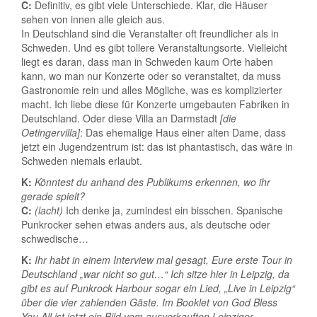
C:
Definitiv, es gibt viele Unterschiede. Klar, die Häuser
sehen von innen alle gleich aus.
In Deutschland sind die Veranstalter oft freundlicher als in
Schweden. Und es gibt tollere Veranstaltungsorte. Vielleicht
liegt es daran, dass man in Schweden kaum Orte haben
kann, wo man nur Konzerte oder so veranstaltet, da muss
Gastronomie rein und alles Mögliche, was es komplizierter
macht. Ich liebe diese für Konzerte umgebauten Fabriken in
Deutschland. Oder diese Villa an Darmstadt
[die
Oetingervilla]
: Das ehemalige Haus einer alten Dame, dass
jetzt ein Jugendzentrum ist: das ist phantastisch, das wäre in
Schweden niemals erlaubt.
K:
Könntest du anhand des Publikums erkennen, wo ihr
gerade spielt?
C:
(lacht)
Ich denke ja, zumindest ein bisschen. Spanische
Punkrocker sehen etwas anders aus, als deutsche oder
schwedische…
K:
Ihr habt in einem Interview mal gesagt, Eure erste Tour in
Deutschland „war nicht so gut…“ Ich sitze hier in Leipzig, da
gibt es auf Punkrock Harbour sogar ein Lied, „Live in Leipzig“
über die vier zahlenden Gäste. Im Booklet von God Bless
You All ist jetzt ein Bild vom ausverkauften Leipziger