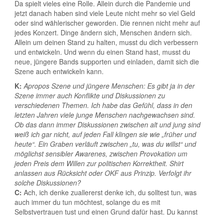
Da spielt vieles eine Rolle. Allein durch die Pandemie und
jetzt danach haben sind viele Leute nicht mehr so viel Geld
oder sind wählerischer geworden. Die rennen nicht mehr auf
jedes Konzert. Dinge ändern sich, Menschen ändern sich.
Allein um deinen Stand zu halten, musst du dich verbessern
und entwickeln. Und wenn du einen Stand hast, musst du
neue, jüngere Bands supporten und einladen, damit sich die
Szene auch entwickeln kann.
K:
Apropos Szene und jüngere Menschen: Es gibt ja in der
Szene immer auch Konflikte und Diskussionen zu
verschiedenen Themen. Ich habe das Gefühl, dass in den
letzten Jahren viele junge Menschen nachgewachsen sind.
Ob das dann immer Diskussionen zwischen alt und jung sind
weiß ich gar nicht, auf jeden Fall klingen sie wie „früher und
heute“. Ein Graben verläuft zwischen „tu, was du willst“ und
möglichst sensibler Awarenes, zwischen Provokation um
jeden Preis dem Willen zur politischen Korrektheit. Shirt
anlassen aus Rücksicht oder OKF aus Prinzip. Verfolgt ihr
solche Diskussionen?
C:
Ach, ich denke zuallererst denke ich, du solltest tun, was
auch immer du tun möchtest, solange du es mit
Selbstvertrauen tust und einen Grund dafür hast. Du kannst