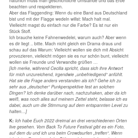
natürlich muss man geschichtliche Umstände und das Erbe
beachten und respektieren.
Aber das Flaggending: Wenn du eine Band aus Deutschland
bist und mit der Flagge wedeln willst: Mach halt mal.
Vielleicht magst du einfach nur die Farbe? Es ist nur ein
Stück Stoff.
Ich brauche keine Fahnenwedelei, warum auch? Aber wenn
es dir liegt .. bitte. Mach nicht gleich ein Drama draus und
schau auf das Warum: Vielleicht wollen sie dich mit Absicht
provozieren, vielleicht mögen sie es nur schön bunt, vielleicht
wollen sie Freunde und Verwandte grüßen …
[Ich merke, während Cecilia spricht, dass sich ihre Antwort
für mich unzureichend, irgendwie „unbefriedigend“ anfühlt.
Hat sie die Frage anders verstanden als ich? Gehe ich zu
sehr aus „deutscher“ Punkperspektive fest an solchen
Dingen? Ich denke darüber nach, nachzuhaken, aber da ich
weiß, was noch alles auf meinem Zettel steht, belasse ich es
dabei, auch um die Stimmung auf dem entspannten Level zu
halten…]
K:
Ich habe Euch 2022 dreimal an drei verschiedenen Orten
live gesehen. Vom Back To Future Festival gibt es ein Foto,
auf dem du und ich uns beim Crowdsurfen „treffen“. Wenn