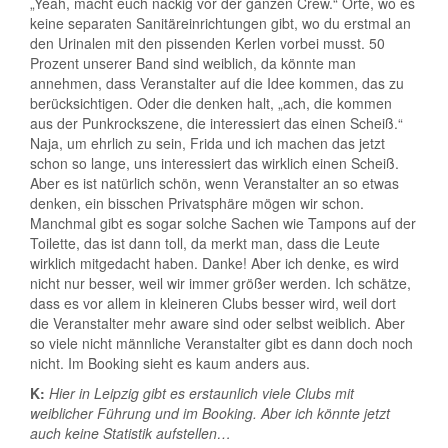
„Yeah, macht euch nackig vor der ganzen Crew.“ Orte, wo es
keine separaten Sanitäreinrichtungen gibt, wo du erstmal an
den Urinalen mit den pissenden Kerlen vorbei musst. 50
Prozent unserer Band sind weiblich, da könnte man
annehmen, dass Veranstalter auf die Idee kommen, das zu
berücksichtigen. Oder die denken halt, „ach, die kommen
aus der Punkrockszene, die interessiert das einen Scheiß.“
Naja, um ehrlich zu sein, Frida und ich machen das jetzt
schon so lange, uns interessiert das wirklich einen Scheiß.
Aber es ist natürlich schön, wenn Veranstalter an so etwas
denken, ein bisschen Privatsphäre mögen wir schon.
Manchmal gibt es sogar solche Sachen wie Tampons auf der
Toilette, das ist dann toll, da merkt man, dass die Leute
wirklich mitgedacht haben. Danke! Aber ich denke, es wird
nicht nur besser, weil wir immer größer werden. Ich schätze,
dass es vor allem in kleineren Clubs besser wird, weil dort
die Veranstalter mehr aware sind oder selbst weiblich. Aber
so viele nicht männliche Veranstalter gibt es dann doch noch
nicht. Im Booking sieht es kaum anders aus.
K:
Hier in Leipzig gibt es erstaunlich viele Clubs mit
weiblicher Führung und im Booking. Aber ich könnte jetzt
auch keine Statistik aufstellen…