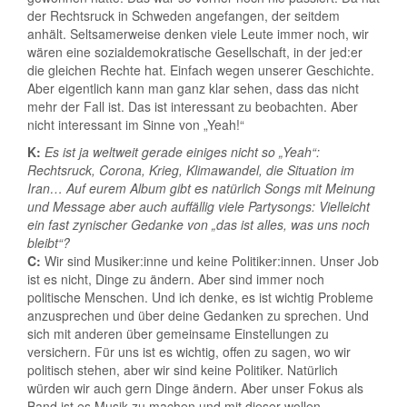
der Rechtsruck in Schweden angefangen, der seitdem
anhält. Seltsamerweise denken viele Leute immer noch, wir
wären eine sozialdemokratische Gesellschaft, in der jed:er
die gleichen Rechte hat. Einfach wegen unserer Geschichte.
Aber eigentlich kann man ganz klar sehen, dass das nicht
mehr der Fall ist. Das ist interessant zu beobachten. Aber
nicht interessant im Sinne von „Yeah!“
K:
Es ist ja weltweit gerade einiges nicht so „Yeah“:
Rechtsruck, Corona, Krieg, Klimawandel, die Situation im
Iran… Auf eurem Album gibt es natürlich Songs mit Meinung
und Message aber auch auffällig viele Partysongs: Vielleicht
ein fast zynischer Gedanke von „das ist alles, was uns noch
bleibt“?
C:
Wir sind Musiker:inne und keine Politiker:innen. Unser Job
ist es nicht, Dinge zu ändern. Aber sind immer noch
politische Menschen. Und ich denke, es ist wichtig Probleme
anzusprechen und über deine Gedanken zu sprechen. Und
sich mit anderen über gemeinsame Einstellungen zu
versichern. Für uns ist es wichtig, offen zu sagen, wo wir
politisch stehen, aber wir sind keine Politiker. Natürlich
würden wir auch gern Dinge ändern. Aber unser Fokus als
Band ist es Musik zu machen und mit dieser wollen