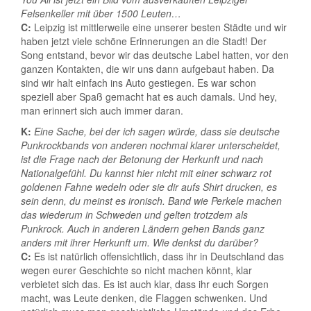
Felsenkeller mit über 1500 Leuten…
C:
Leipzig ist mittlerweile eine unserer besten Städte und wir
haben jetzt viele schöne Erinnerungen an die Stadt! Der
Song entstand, bevor wir das deutsche Label hatten, vor den
ganzen Kontakten, die wir uns dann aufgebaut haben. Da
sind wir halt einfach ins Auto gestiegen. Es war schon
speziell aber Spaß gemacht hat es auch damals. Und hey,
man erinnert sich auch immer daran.
K:
Eine Sache, bei der ich sagen würde, dass sie deutsche
Punkrockbands von anderen nochmal klarer unterscheidet,
ist die Frage nach der Betonung der Herkunft und nach
Nationalgefühl. Du kannst hier nicht mit einer schwarz rot
goldenen Fahne wedeln oder sie dir aufs Shirt drucken, es
sein denn, du meinst es ironisch. Band wie Perkele machen
das wiederum in Schweden und gelten trotzdem als
Punkrock. Auch in anderen Ländern gehen Bands ganz
anders mit ihrer Herkunft um. Wie denkst du darüber?
C:
Es ist natürlich offensichtlich, dass ihr in Deutschland das
wegen eurer Geschichte so nicht machen könnt, klar
verbietet sich das. Es ist auch klar, dass ihr euch Sorgen
macht, was Leute denken, die Flaggen schwenken. Und