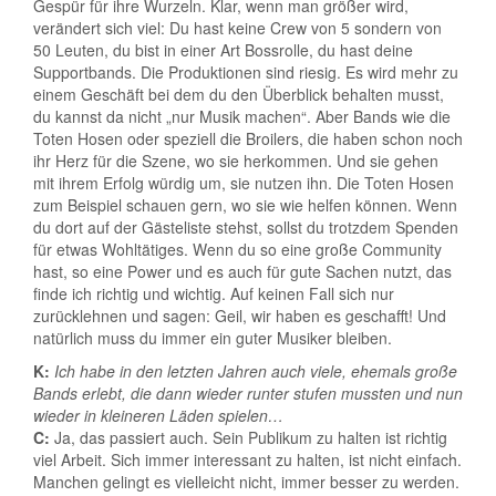
Gespür für ihre Wurzeln. Klar, wenn man größer wird,
verändert sich viel: Du hast keine Crew von 5 sondern von
50 Leuten, du bist in einer Art Bossrolle, du hast deine
Supportbands. Die Produktionen sind riesig. Es wird mehr zu
einem Geschäft bei dem du den Überblick behalten musst,
du kannst da nicht „nur Musik machen“. Aber Bands wie die
Toten Hosen oder speziell die Broilers, die haben schon noch
ihr Herz für die Szene, wo sie herkommen. Und sie gehen
mit ihrem Erfolg würdig um, sie nutzen ihn. Die Toten Hosen
zum Beispiel schauen gern, wo sie wie helfen können. Wenn
du dort auf der Gästeliste stehst, sollst du trotzdem Spenden
für etwas Wohltätiges. Wenn du so eine große Community
hast, so eine Power und es auch für gute Sachen nutzt, das
finde ich richtig und wichtig. Auf keinen Fall sich nur
zurücklehnen und sagen: Geil, wir haben es geschafft! Und
natürlich muss du immer ein guter Musiker bleiben.
K:
Ich habe in den letzten Jahren auch viele, ehemals große
Bands erlebt, die dann wieder runter stufen mussten und nun
wieder in kleineren Läden spielen…
C:
Ja, das passiert auch. Sein Publikum zu halten ist richtig
viel Arbeit. Sich immer interessant zu halten, ist nicht einfach.
Manchen gelingt es vielleicht nicht, immer besser zu werden.