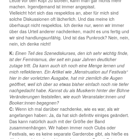
Leute vor den Kopf zu stoßen, kann man gar nichts mehr
machen. Irgendjemand ist immer angepisst.
Vielleicht hört sich das respektlos an, aber für mich sind
solche Diskussionen oft lächerlich. Und das meine ich
überhaupt nicht respektlos. Ich denke nur, wenn wir immer
über das Urteil anderer nachdenken, macht es uns fertig und
wir sind handlungsunfähig. Und ist das Punkrock? Nein, nein,
nein, ich denke nicht!
K:
Einen Teil des Szenediskurses, den ich sehr wichtig finde,
ist der Feminismus, der seit ein paar Jahren deutlicher
zutage tritt. Da kann auch ich noch eine Menge lernen und
mich reflektieren. Ein Artikel wie „Menstruation auf Festivals“
hier in der vorletzten Ausgabe, hat mir ziemlich die Augen
geöffnet, weil ich über so etwas bisher einfach noch nie tiefer
nachgedacht habe. Kannst du als Musikerin hinter der Bühne
Veränderungen feststellen, wie euch Veranstaler:innen und
Booker:innen begegnen?
C:
Wenn ich mal darüber nachdenke, wie es war, als wir
angefangen haben: Ja, da hat sich definitiv einiges geändert.
Das kann natürlich auch mit der Größe der Band
zusammenhängen. Wir haben immer noch Clubs oder
Festivals, wo es keine separate Garderobe gibt, als hieße es