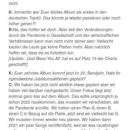
nicht.
K:
Immerhin war Euer letztes Album als erstes in den
deutschen Top40. Das könnte ja wieder passieren oder noch
höher gehen?!
B:
Na, das hoffen wir doch. Aber seit den Veränderungen
durch die Pandemie in Gesellschaft und den wirtschaftlichen
Verhältnissen kann man nicht mehr sicher sein: Vielleicht
kaufen die Leute gar keine Platten mehr. Aber natürlich
hoffen wir, dass sie es trotzdem tun.
[Update: „God Bless You All“ hat es auf Platz 15 der Charts
geschafft!]
K:
Euer zehntes Album kommt jetzt im 20. Bandjahr. Habt ihr
irgendwelche Jubiläumsaktionen geplant?
C:
Wir haben bis jetzt nicht wirklich etwas geplant aber wir
haben viel darüber nachgedacht. Unser Fokus liegt jetzt
erstmal ganz klar auf dem Album. Das sollte ursprünglich ja
schon 2020 rauskommen, das mussten wir verschieben, als
die Pandemie anrollte. Wir hatten einen Plan A, einen B,
einen C in Bezug auf die Platte, jetzt sind wir vielleicht bei G.
Wir mussten immer wieder neu planen. Wir haben dann
2021 ein paar Songs veröffentlicht, weil wir was rausbringen