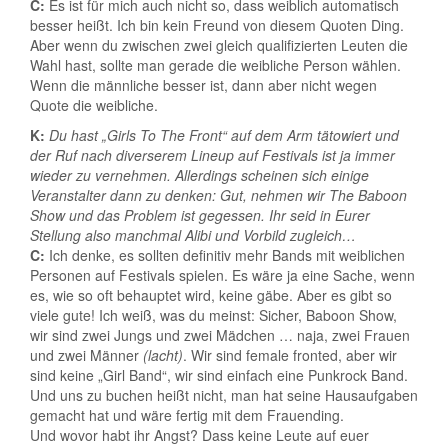
C:
Es ist für mich auch nicht so, dass weiblich automatisch
besser heißt. Ich bin kein Freund von diesem Quoten Ding.
Aber wenn du zwischen zwei gleich qualifizierten Leuten die
Wahl hast, sollte man gerade die weibliche Person wählen.
Wenn die männliche besser ist, dann aber nicht wegen
Quote die weibliche.
K:
Du hast „Girls To The Front“ auf dem Arm tätowiert und
der Ruf nach diverserem Lineup auf Festivals ist ja immer
wieder zu vernehmen. Allerdings scheinen sich einige
Veranstalter dann zu denken: Gut, nehmen wir The Baboon
Show und das Problem ist gegessen. Ihr seid in Eurer
Stellung also manchmal Alibi und Vorbild zugleich…
C:
Ich denke, es sollten definitiv mehr Bands mit weiblichen
Personen auf Festivals spielen. Es wäre ja eine Sache, wenn
es, wie so oft behauptet wird, keine gäbe. Aber es gibt so
viele gute! Ich weiß, was du meinst: Sicher, Baboon Show,
wir sind zwei Jungs und zwei Mädchen … naja, zwei Frauen
und zwei Männer
(lacht)
. Wir sind female fronted, aber wir
sind keine „Girl Band“, wir sind einfach eine Punkrock Band.
Und uns zu buchen heißt nicht, man hat seine Hausaufgaben
gemacht hat und wäre fertig mit dem Frauending.
Und wovor habt ihr Angst? Dass keine Leute auf euer