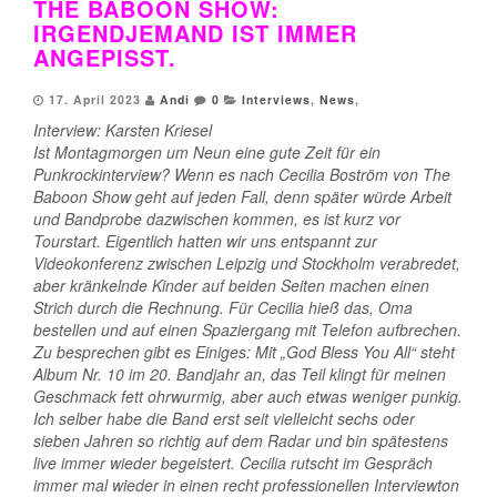
THE BABOON SHOW:
IRGENDJEMAND IST IMMER
ANGEPISST.
17. April 2023
Andi
0
Interviews
,
News
,
Interview: Karsten Kriesel
Ist Montagmorgen um Neun eine gute Zeit für ein
Punkrockinterview? Wenn es nach Cecilia Boström von The
Baboon Show geht auf jeden Fall, denn später würde Arbeit
und Bandprobe dazwischen kommen, es ist kurz vor
Tourstart. Eigentlich hatten wir uns entspannt zur
Videokonferenz zwischen Leipzig und Stockholm verabredet,
aber kränkelnde Kinder auf beiden Seiten machen einen
Strich durch die Rechnung. Für Cecilia hieß das, Oma
bestellen und auf einen Spaziergang mit Telefon aufbrechen.
Zu besprechen gibt es Einiges: Mit „God Bless You All“ steht
Album Nr. 10 im 20. Bandjahr an, das Teil klingt für meinen
Geschmack fett ohrwurmig, aber auch etwas weniger punkig.
Ich selber habe die Band erst seit vielleicht sechs oder
sieben Jahren so richtig auf dem Radar und bin spätestens
live immer wieder begeistert. Cecilia rutscht im Gespräch
immer mal wieder in einen recht professionellen Interviewton