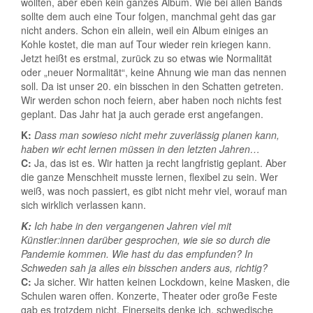
wollten, aber eben kein ganzes Album. Wie bei allen Bands
sollte dem auch eine Tour folgen, manchmal geht das gar
nicht anders. Schon ein allein, weil ein Album einiges an
Kohle kostet, die man auf Tour wieder rein kriegen kann.
Jetzt heißt es erstmal, zurück zu so etwas wie Normalität
oder „neuer Normalität“, keine Ahnung wie man das nennen
soll. Da ist unser 20. ein bisschen in den Schatten getreten.
Wir werden schon noch feiern, aber haben noch nichts fest
geplant. Das Jahr hat ja auch gerade erst angefangen.
K:
Dass man sowieso nicht mehr zuverlässig planen kann,
haben wir echt lernen müssen in den letzten Jahren…
C:
Ja, das ist es. Wir hatten ja recht langfristig geplant. Aber
die ganze Menschheit musste lernen, flexibel zu sein. Wer
weiß, was noch passiert, es gibt nicht mehr viel, worauf man
sich wirklich verlassen kann.
K:
Ich habe in den vergangenen Jahren viel mit
Künstler:innen darüber gesprochen, wie sie so durch die
Pandemie kommen.
Wie hast du das empfunden? In
Schweden sah ja alles ein bisschen anders aus, richtig?
C:
Ja sicher. Wir hatten keinen Lockdown, keine Masken, die
Schulen waren offen. Konzerte, Theater oder große Feste
gab es trotzdem nicht. Einerseits denke ich, schwedische