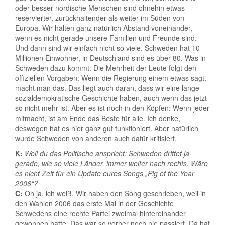
oder besser nordische Menschen sind ohnehin etwas
reservierter, zurückhaltender als weiter im Süden von
Europa. Wir halten ganz natürlich Abstand voneinander,
wenn es nicht gerade unsere Familien und Freunde sind.
Und dann sind wir einfach nicht so viele. Schweden hat 10
Millionen Einwohner, in Deutschland sind es über 80. Was in
Schweden dazu kommt: Die Mehrheit der Leute folgt den
offiziellen Vorgaben: Wenn die Regierung einem etwas sagt,
macht man das. Das liegt auch daran, dass wir eine lange
sozialdemokratische Geschichte haben, auch wenn das jetzt
so nicht mehr ist. Aber es ist noch in den Köpfen: Wenn jeder
mitmacht, ist am Ende das Beste für alle. Ich denke,
deswegen hat es hier ganz gut funktioniert. Aber natürlich
wurde Schweden von anderen auch dafür kritisiert.
K:
Weil du das Politische anspricht: Schweden driftet ja
gerade, wie so viele Länder, immer weiter nach rechts. Wäre
es nicht Zeit für ein Update eures Songs „Pig of the Year
2006“?
C:
Oh ja, ich weiß. Wir haben den Song geschrieben, weil in
den Wahlen 2006 das erste Mal in der Geschichte
Schwedens eine rechte Partei zweimal hintereinander
gewonnen hatte. Das war so vorher noch nie passiert. Da hat