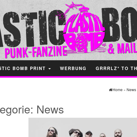
STIC BOMB PRINT
WERBUNG
GRRRLZ* TO T
Home
»
News
egorie:
News