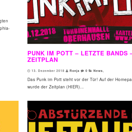
gten
phia-
PUNK IM POTT – LETZTE BANDS 
ZEITPLAN
13. Dezember 2018
Ronja
0
News
,
Das Punk im Pott steht vor der Tür! Auf der Homep
wurde der Zeitplan (HIER)...