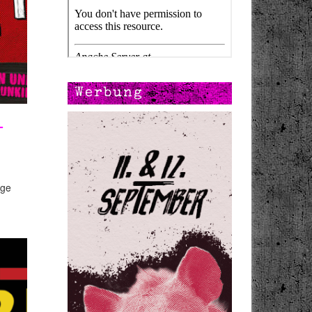
Werbung
–
age