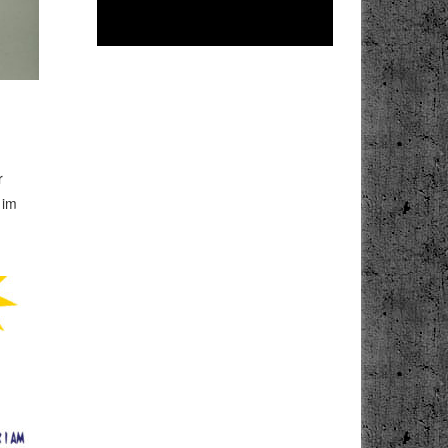
r
 im