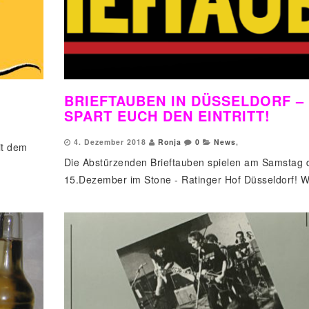
BRIEFTAUBEN IN DÜSSELDORF –
SPART EUCH DEN EINTRITT!
4. Dezember 2018
Ronja
0
News
,
it dem
Die Abstürzenden Brieftauben spielen am Samstag 
15.Dezember im Stone - Ratinger Hof Düsseldorf! Wi