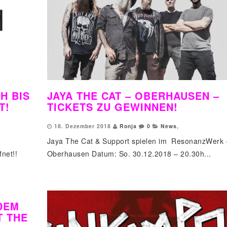
H BIS
JAYA THE CAT – OBERHAUSEN –
T!
TICKETS ZU GEWINNEN!
18. Dezember 2018
Ronja
0
News
,
Jaya The Cat & Support spielen im ResonanzWerk 
fnet!!
Oberhausen Datum: So. 30.12.2018 – 20.30h...
DEM
T THE