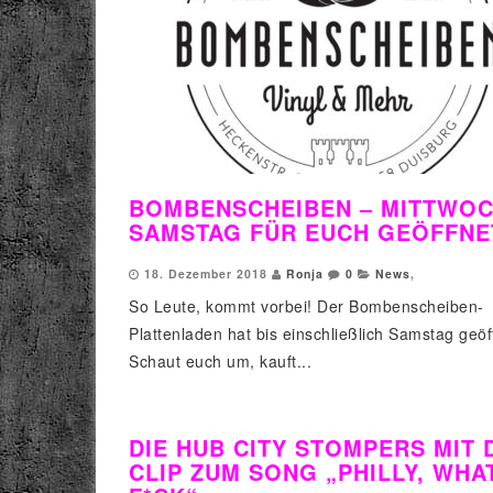
BOMBENSCHEIBEN – MITTWOC
SAMSTAG FÜR EUCH GEÖFFNE
18. Dezember 2018
Ronja
0
News
,
So Leute, kommt vorbei! Der Bombenscheiben-
Plattenladen hat bis einschließlich Samstag geöf
Schaut euch um, kauft...
DIE HUB CITY STOMPERS MIT 
CLIP ZUM SONG „PHILLY, WHA