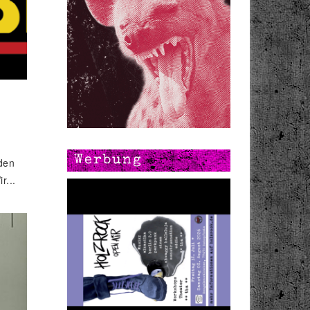
Werbung
den
r...